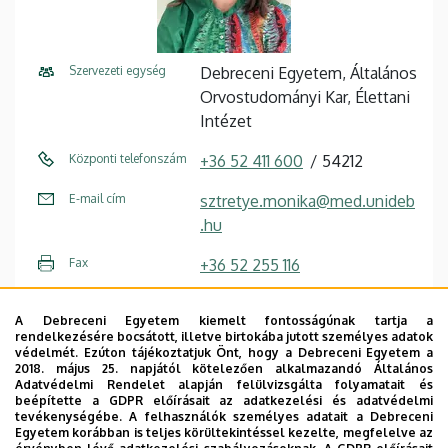
Szervezeti egység
Debreceni Egyetem, Általános
Orvostudományi Kar, Élettani
Intézet
Központi telefonszám
+36 52 411 600
54212
E-mail cím
sztretye.monika@med.unideb
.hu
Fax
+36 52 255 116
Cím
4032 Debrecen Nagyerdei
A Debreceni Egyetem kiemelt fontosságúnak tartja a
körút 98
rendelkezésére bocsátott, illetve birtokába jutott személyes adatok
védelmét. Ezúton tájékoztatjuk Önt, hogy a Debreceni Egyetem a
Épület
Elméleti négyszög, U épület
2018. május 25. napjától kötelezően alkalmazandó Általános
Adatvédelmi Rendelet alapján felülvizsgálta folyamatait és
beépítette a GDPR előírásait az adatkezelési és adatvédelmi
Emelet, ajtó
1. emelet, 1-7
tevékenységébe. A felhasználók személyes adatait a Debreceni
Egyetem korábban is teljes körültekintéssel kezelte, megfelelve az
Weboldal