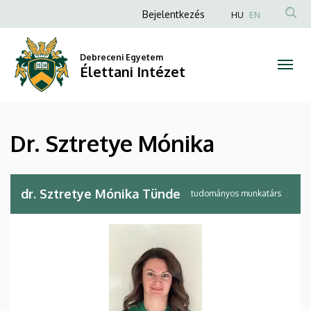
Dr.
Ugrás
Anonim
Bejelentkezés
HU
EN
a
Felhasználói
Sztretye
tartalomra
fiók
Debreceni Egyetem
Mónika
Élettani Intézet
menüje
|
Élettani
Dr. Sztretye Mónika
Intézet
dr. Sztretye Mónika Tünde
tudományos munkatárs