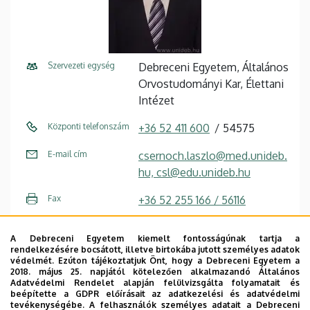
Szervezeti egység
Debreceni Egyetem, Általános
Orvostudományi Kar, Élettani
Intézet
Központi telefonszám
+36 52 411 600
54575
E-mail cím
csernoch.laszlo@med.unideb.
hu, csl@edu.unideb.hu
Fax
+36 52 255 166 / 56116
Cím
4032 Debrecen, Nagyerdei
A Debreceni Egyetem kiemelt fontosságúnak tartja a
körút 98.
rendelkezésére bocsátott, illetve birtokába jutott személyes adatok
védelmét. Ezúton tájékoztatjuk Önt, hogy a Debreceni Egyetem a
Épület
Elméleti négyszög, U épület
2018. május 25. napjától kötelezően alkalmazandó Általános
Adatvédelmi Rendelet alapján felülvizsgálta folyamatait és
beépítette a GDPR előírásait az adatkezelési és adatvédelmi
Emelet, ajtó
1. emelet
tevékenységébe. A felhasználók személyes adatait a Debreceni