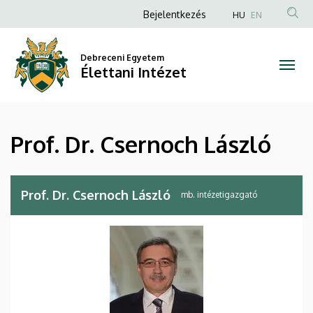
Prof.
Ugrás
Anonim
Bejelentkezés
HU
EN
a
Felhasználói
Dr.
tartalomra
fiók
Debreceni Egyetem
Csernoch
Élettani Intézet
menüje
László
|
Prof. Dr. Csernoch László
Élettani
Intézet
Prof. Dr. Csernoch László
mb. intézetigazgató