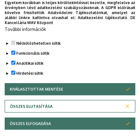
Egyetem korábban is teljes körültekintéssel kezelte, megfelelve az
Weboldal
Szervezeti weboldal
érvényben lévő adatkezelési szabályozásoknak. A GDPR előírásait
követve frissítettük Adatvédelmi Tájékoztatónkat, amelyet az
Tudóstér profil
alábbi linkre kattintva olvashat el:
Adatkezelési tájékoztató.
DE
Kancellária WAV Központ
További információk
Nélkülözhetetlen sütik
Legutóbbi frissítés:
2023. 02. 23. 08:12
Funkcionális sütik
Analitikai sütik
Hirdetési sütik
KIVÁLASZTOTTAK MENTÉSE
WITHDRAW CONSENT
Adatvédelem
Adatvédelem
ÖSSZES ELUTASÍTÁSA
Technikai információk
ÖSSZES ELFOGADÁSA
Copyright © 2026 Unideb