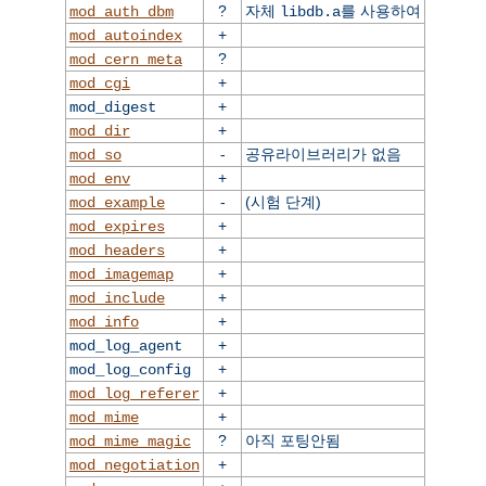
?
자체
를 사용하여
mod_auth_dbm
libdb.a
+
mod_autoindex
?
mod_cern_meta
+
mod_cgi
+
mod_digest
+
mod_dir
-
공유라이브러리가 없음
mod_so
+
mod_env
-
(시험 단계)
mod_example
+
mod_expires
+
mod_headers
+
mod_imagemap
+
mod_include
+
mod_info
+
mod_log_agent
+
mod_log_config
+
mod_log_referer
+
mod_mime
?
아직 포팅안됨
mod_mime_magic
+
mod_negotiation