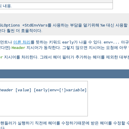
의 내용.
를 사용하는 부담을 덜기위해
대신 사용할 
SLOptions +StdEnvVars
%e
다 훨씬 더 효율적이다.
규먼트나
이른 처리
를 뜻하는 키워드
가 나올 수 있다.
아규
early
env=
...
않다면)
지시어가 동작한다. 그렇지 않으면 지시어는 요청에 아무 
Header
지시어를 처리한다. 그래서 헤더 필터가 추가하는 헤더를 제외한 대부
er
header
[
value
] [early|env=[!]
variable
]
내용 핸들러가 실행하기 직전에 헤더를 수정하기때문에 받은 헤더를 수정할 수
다.