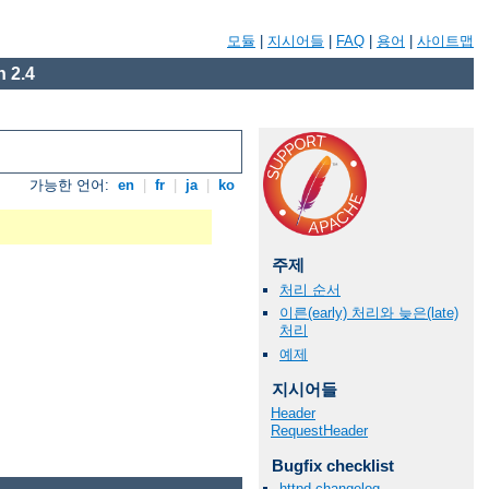
모듈
|
지시어들
|
FAQ
|
용어
|
사이트맵
 2.4
가능한 언어:
en
|
fr
|
ja
|
ko
주제
처리 순서
이른(early) 처리와 늦은(late)
처리
예제
지시어들
Header
RequestHeader
Bugfix checklist
httpd changelog