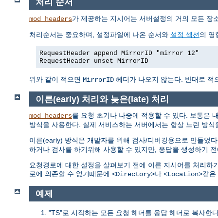
처리 순서
가 제공하는 지시어는 서버설정의 거의 모든 장소
mod_headers
처리순서는 중요하며, 설정파일에 나온 순서와
설정 섹션
의 영
RequestHeader append MirrorID "mirror 12"
RequestHeader unset MirrorID
위와 같이 적으면
헤더가 나오지 않는다. 반대로 적으면 M
MirrorID
이른(early) 처리와 늦은(late) 처리
를 요청 초기나 나중에 적용할 수 있다. 보통은 
mod_headers
방식을 사용한다. 실제 서비스하는 서버에서는 항상 느린 방식
이른(early) 방식은 개발자를 위해 검사/디버깅용으로 만들었다
하거나 검사를 하기위해 사용할 수 있지만, 응답을 생성하기 전
요청경로에 대한 설정을 살펴보기 전에 이른 지시어를 처리하기
로에 의존할 수 없기때문에
나
같은
<Directory>
<Location>
예제
"TS"로 시작하는 모든 요청 헤더를 응답 헤더로 복사한다