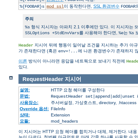
이 동작한다면,
SSL 환경변수
%{FOOBAR}s
mod_ssl
FOOBAR
주의
형식 지시자는 아파치 2.1 이후에만 있다. 이 지시자는
%s
S
를 사용해야 한다면,
는
보
SSLOptions +StdEnvVars
%e
%s
지시어 뒤에 행동이 일어날 조건을 지시하는 추가 아
Header
가 존재한다면 (혹은
에 나온 환경변수가 존재하지 
env=!
...
이른
방식이 아니라면 응답을 네트웍으로 보내기 직전에
Head
있다.
RequestHeader
지시어
설명:
HTTP 요청 헤더를 구성한다
문법:
RequestHeader set|append|add|unset
사용장소:
주서버설정, 가상호스트, directory, .htaccess
Override 옵션:
FileInfo
상태:
Extension
모듈:
mod_headers
이 지시어는 HTTP 요청 헤더를 합치거나 대체, 제거한다. 
능이 다르다. 첫번째 아규먼트로 아래 값중 하나를 사용할 수 있