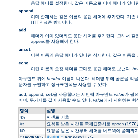
응답 헤더를 설정한다. 같은 이름으로 이미 헤더가 있다
append
이미 존재하는 같은 이름의 응답 헤더에 추가한다. 기존 
HTTP 표준 방식이다.
add
헤더가 이미 있더라도 응답 헤더를 추가한다. 그래서 같은
를 사용해야 한다.
append
unset
이런 이름의 응답 헤더가 있다면 삭제한다. 같은 이름을
echo
이런 이름의 요청 헤더를 그대로 응답 헤더로 보낸다.
he
아규먼트 뒤에
header
이름이 나온다. 헤더명 뒤에 콜론을 적을
문자를 구별하고 정규표현식을 사용할 수 있다.
,
,
을 사용할때는 세번째 아규먼트
value
가 필
add
append
set
이며, 두가지를 같이 사용할 수도 있다.
value
에서 지원하는 형
형식
설명
퍼센트 기호
%%
요청을 받은 시간을 국제표준시로 epoch (197
%t
요청을 받은 시간부터 헤더를 네트웍에 쓸때까지 
%D
환경변수
의 내용.
%{FOOBAR}e
FOOBAR