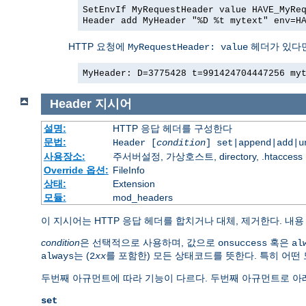
SetEnvIf MyRequestHeader value HAVE_MyRe
Header add MyHeader "%D %t mytext" env=H
HTTP 요청에
헤더가 있다면
MyRequestHeader: value
MyHeader: D=3775428 t=991424704447256 my
Header
지시어
설명:
HTTP 응답 헤더를 구성한다
문법:
Header [
condition
] set|append|add|
사용장소:
주서버설정, 가상호스트, directory, .htaccess
Override 옵션:
FileInfo
상태:
Extension
모듈:
mod_headers
이 지시어는 HTTP 응답 헤더를 합치거나 대체, 제거한다. 내
condition
은 선택적으로 사용하며, 값으로
혹은
onsuccess
al
는 (
를 포함한) 모든 상태코드를 뜻한다. 특히 어떤
always
2
xx
두번째 아규먼트에 따라 기능이 다르다. 두번째 아규먼트로 아래
set