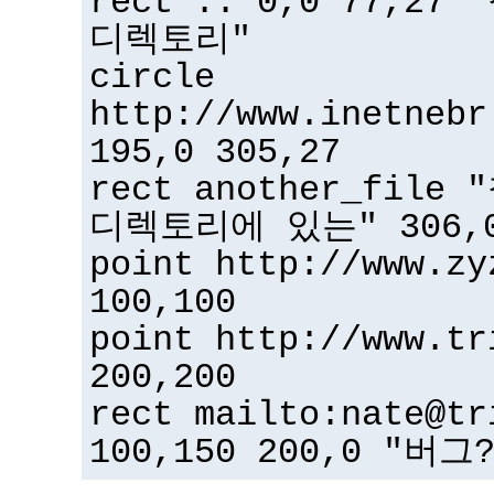
rect .. 0,0 77,2
디렉토리"
circle
http://www.inetnebr
195,0 305,27
rect another_fil
디렉토리에 있는" 306,0
point http://www.zy
100,100
point http://www.tr
200,200
rect mailto:nate@tr
100,150 200,0 "버그?