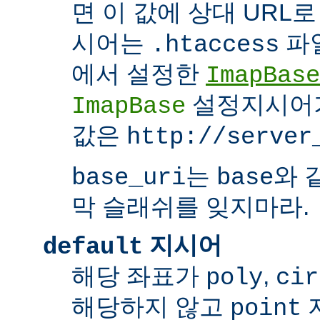
면 이 값에 상대 URL
시어는
파
.htaccess
에서 설정한
ImapBase
설정지시어
ImapBase
값은
http://server
는
와 
base_uri
base
막 슬래쉬를 잊지마라.
지시어
default
해당 좌표가
,
poly
cir
해당하지 않고
point