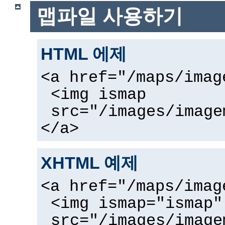
맵파일 사용하기
HTML 에제
<a href="/maps/imag
<img ismap
src="/images/image
</a>
XHTML 예제
<a href="/maps/imag
<img ismap="ismap"
src="/images/image