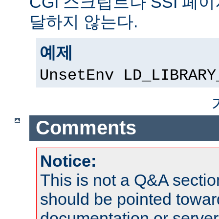
CGI 스크립트나 SSI 페
달하지 않는다.
예제
UnsetEnv LD_LIBRARY
Comments
Notice:
This is not a Q&A sect
should be pointed towar
documentation or serve