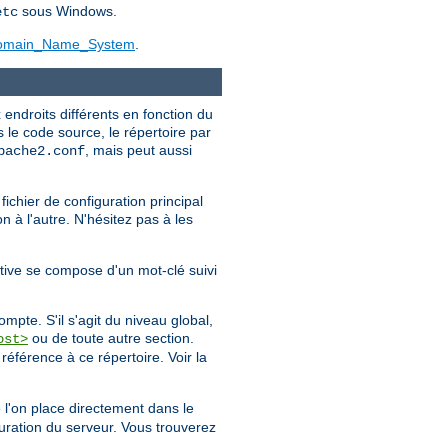
sous Windows.
etc
/Domain_Name_System
.
endroits différents en fonction du
s le code source, le répertoire par
, mais peut aussi
pache2.conf
fichier de configuration principal
n à l'autre. N'hésitez pas à les
ctive se compose d'un mot-clé suivi
mpte. S'il s'agit du niveau global,
ou de toute autre section.
ost>
 référence à ce répertoire. Voir la
l'on place directement dans le
uration du serveur. Vous trouverez