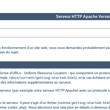
Serveur HTTP Apache Versio
 fonctionnement d'un site web, vous vous demandez probablement pa
es du sujet.
 forme d'URLs - Uniform Resource Locators - qui comportent un proto
xemple
), et le cas échéant 
/docs/current/getting-started.html
 des informations supplémentaires au serveur.
serveur (par exemple votre serveur HTTP Apache) avec un protocole sp
le serveur. Il peut s'agir d'un fichier (comme
getting-started.htm
comme
). Nous décrirons tout cela plus en détails ci-dessous 
index.php