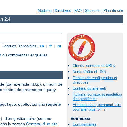
Modules
|
Directives
|
FAQ
|
Glossaire
|
Plan du site
n 2.4
Langues Disponibles:
en
|
fr
|
ru
r où commencer et quelles
Clients, serveurs et URLs
Noms d'hôte et DNS
Fichiers de configuration et
directives
cole (par exemple
), un nom de
http
Contenu du site web
une chaîne de paramètres (query
Fichiers journaux et résolution
des problèmes
écifique, et effectue une
requête
Et maintenant, comment faire
pour aller plus loin ?
Voir aussi
), d'un gestionnaire (comme
l
dans la section
Contenu d'un site
Commentaires