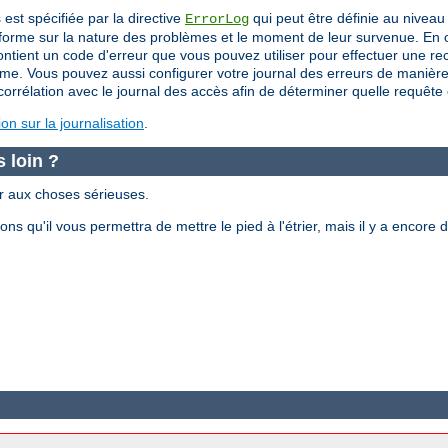
 est spécifiée par la directive
qui peut être définie au nivea
ErrorLog
nforme sur la nature des problèmes et le moment de leur survenue. En o
ent un code d'erreur que vous pouvez utiliser pour effectuer une rech
me. Vous pouvez aussi configurer votre journal des erreurs de manière à
orrélation avec le journal des accès afin de déterminer quelle requête es
n sur la journalisation
.
 loin ?
er aux choses sérieuses.
s qu'il vous permettra de mettre le pied à l'étrier, mais il y a enco