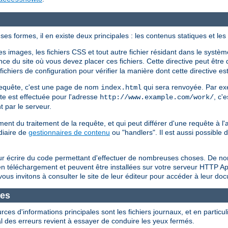
es formes, il en existe deux principales : les contenus statiques et l
 images, les fichiers CSS et tout autre fichier résidant dans le système
ce du site où vous devez placer ces fichiers. Cette directive peut être 
chiers de configuration pour vérifier la manière dont cette directive est
a requête, c'est une page de nom
qui sera renvoyée. Par exe
index.html
ête est effectuée pour l'adresse
, c'e
http://www.example.com/work/
t par le serveur.
t du traitement de la requête, et qui peut différer d'une requête à 
diaire de
gestionnaires de contenu
ou "handlers". Il est aussi possible
ur écrire du code permettant d'effectuer de nombreuses choses. De no
s en téléchargement et peuvent être installées sur votre serveur HTTP 
ous invitons à consulter le site de leur éditeur pour accéder à leur do
mes
s d'informations principales sont les fichiers journaux, et en particuli
al des erreurs revient à essayer de conduire les yeux fermés.