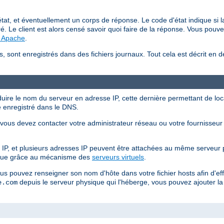
at, et éventuellement un corps de réponse. Le code d'état indique si la
é. Le client est alors censé savoir quoi faire de la réponse. Vous pouve
P Apache
.
s, sont enregistrés dans des fichiers journaux. Tout cela est décrit en d
duire le nom du serveur en adresse IP, cette dernière permettant de local
e enregistré dans le DNS.
ous devez contacter votre administrateur réseau ou votre fournisseur d'
IP, et plusieurs adresses IP peuvent être attachées au même serveur 
ique grâce au mécanisme des
serveurs virtuels
.
ous pouvez renseigner son nom d'hôte dans votre fichier hosts afin d'e
depuis le serveur physique qui l'héberge, vous pouvez ajouter la 
e.com