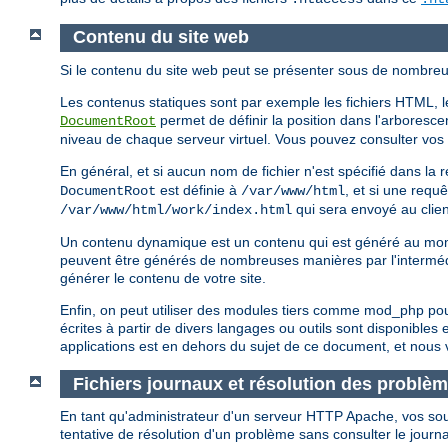
Contenu du site web
Si le contenu du site web peut se présenter sous de nombreus
Les contenus statiques sont par exemple les fichiers HTML, les
permet de définir la position dans l'arborescen
DocumentRoot
niveau de chaque serveur virtuel. Vous pouvez consulter vos fi
En général, et si aucun nom de fichier n'est spécifié dans l
est définie à
, et si une requ
DocumentRoot
/var/www/html
qui sera envoyé au clien
/var/www/html/work/index.html
Un contenu dynamique est un contenu qui est généré au momen
peuvent être générés de nombreuses manières par l'intermé
générer le contenu de votre site.
Enfin, on peut utiliser des modules tiers comme mod_php po
écrites à partir de divers langages ou outils sont disponible
applications est en dehors du sujet de ce document, et nous v
Fichiers journaux et résolution des problè
En tant qu'administrateur d'un serveur HTTP Apache, vos source
tentative de résolution d'un problème sans consulter le journ