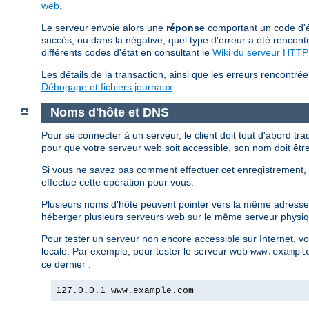
web
.
Le serveur envoie alors une
réponse
comportant un code d'ét
succès, ou dans la négative, quel type d'erreur a été rencontr
différents codes d'état en consultant le
Wiki du serveur HTT
Les détails de la transaction, ainsi que les erreurs rencontrée
Débogage et fichiers journaux
.
Noms d'hôte et DNS
Pour se connecter à un serveur, le client doit tout d'abord tra
pour que votre serveur web soit accessible, son nom doit êtr
Si vous ne savez pas comment effectuer cet enregistrement, v
effectue cette opération pour vous.
Plusieurs noms d'hôte peuvent pointer vers la même adresse 
héberger plusieurs serveurs web sur le même serveur phys
Pour tester un serveur non encore accessible sur Internet, v
locale. Par exemple, pour tester le serveur web
www.exampl
ce dernier :
127.0.0.1 www.example.com