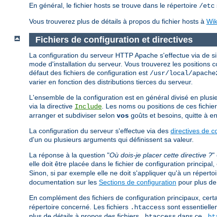
En général, le fichier hosts se trouve dans le répertoire
/etc
Vous trouverez plus de détails à propos du fichier hosts à
Wik
Fichiers de configuration et directives
La configuration du serveur HTTP Apache s'effectue via de sim
mode d'installation du serveur. Vous trouverez les positions 
défaut des fichiers de configuration est
/usr/local/apache
varier en fonction des distributions tierces du serveur.
L'ensemble de la configuration est en général divisé en plusieur
via la directive
. Les noms ou positions de ces fichier
Include
arranger et subdiviser selon
vos
goûts et besoins, quitte à en
La configuration du serveur s'effectue via des
directives de c
d'un ou plusieurs arguments qui définissent sa valeur.
La réponse à la question "
Où dois-je placer cette directive ?
"
elle doit être placée dans le fichier de configuration principa
Sinon, si par exemple elle ne doit s'appliquer qu'à un répertoir
documentation sur les
Sections de configuration
pour plus de 
En complément des fichiers de configuration principaux, certa
répertoire concerné. Les fichiers
sont essentielle
.htaccess
plus de détails à propos des fichiers
dans ce
.htaccess
.ht