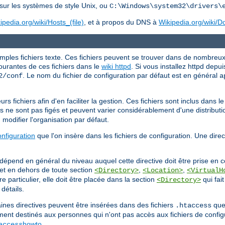
sur les systèmes de style Unix, ou
C:\Windows\system32\drivers\
ipedia.org/wiki/Hosts_(file)
, et à propos du DNS à
Wikipedia.org/wiki
ples fichiers texte. Ces fichiers peuvent se trouver dans de nombreux 
courantes de ces fichiers dans le
wiki httpd
. Si vous installez httpd depui
. Le nom du fichier de configuration par défaut est en général
2/conf
a
s fichiers afin d'en faciliter la gestion. Ces fichiers sont inclus dans le 
s ne sont pas figés et peuvent varier considérablement d'une distributio
 modifier l'organisation par défaut.
onfiguration
que l'on insère dans les fichiers de configuration. Une dire
 dépend en général du niveau auquel cette directive doit être prise en co
l, et en dehors de toute section
,
,
<Directory>
<Location>
<VirtualH
e particulier, elle doit être placée dans la section
qui fait
<Directory>
détails.
ines directives peuvent être insérées dans des fichiers
que 
.htaccess
ment destinés aux personnes qui n'ont pas accès aux fichiers de config
howto
.
access