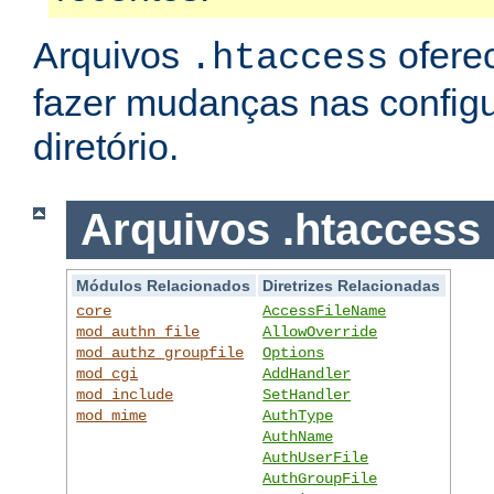
Arquivos
ofere
.htaccess
fazer mudanças nas config
diretório.
Arquivos .htaccess
Módulos Relacionados
Diretrizes Relacionadas
core
AccessFileName
mod_authn_file
AllowOverride
mod_authz_groupfile
Options
mod_cgi
AddHandler
mod_include
SetHandler
mod_mime
AuthType
AuthName
AuthUserFile
AuthGroupFile