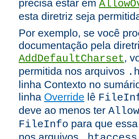
precisa estar em
AllowO
esta diretriz seja permitid
Por exemplo, se você pro
documentação pela diretr
, v
AddDefaultCharset
permitida nos arquivos
.
linha Contexto no sumário
linha
Override
lê
FileIn
deve ao menos ter
Allo
para que essa d
FileInfo
nos arquivos
.htaccess