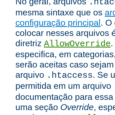
No geral, arquivos
.htac
mesma sintaxe que os
ar
configuração principal
. O
colocar nesses arquivos 
diretriz
.
AllowOverride
especifica, em categorias,
serão aceitas caso seja
arquivo
. Se u
.htaccess
permitida em um arquivo
documentação para essa di
uma seção
Override
, esp