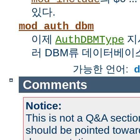
있다.
mod_auth_dbm
이제
지
AuthDBMType
러 DBM류 데이터베이
가능한 언어:
Comments
Notice:
This is not a Q&A sect
should be pointed towar