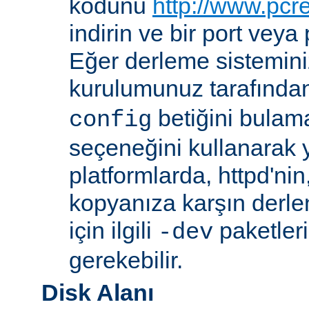
kodunu
http://www.pcr
indirin ve bir port veya
Eğer derleme sistemi
kurulumunuz tarafında
betiğini bula
config
seçeneğini kullanarak ye
platformlarda, httpd'ni
kopyanıza karşın derl
için ilgili
paketler
-dev
gerekebilir.
Disk Alanı