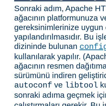
Sonraki adım, Apache H
ağacının platformunuza ve
gereksinimlerinize uygun 
yapılandırılmasıdır. Bu iş
dizininde bulunan
confi
kullanılarak yapılır. (A
ağacının resmen dağıtıma
sürümünü indiren geliştiri
ve
ku
autoconf
libtool
sonraki adıma geçmek iç
çalıştırmaları gerekir. Bu 