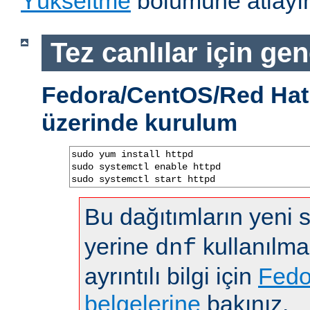
Yükseltme
bölümüne atlayın
Tez canlılar için gen
Fedora/CentOS/Red Hat 
üzerinde kurulum
sudo yum install httpd

sudo systemctl enable httpd

sudo systemctl start httpd
Bu dağıtımların yeni
yerine
kullanılma
dnf
ayrıntılı bilgi için
Fedo
belgelerine
bakınız.