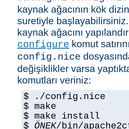
kaynak ağacının kök dizi
suretiyle başlayabilirsini
kaynak ağacını yapılandır
komut satırını 
configure
dosyasında
config.nice
değişiklikler varsa yaptık
komutları veriniz:
$ ./config.nice
$ make
$ make install
$
ÖNEK
/bin/apache2c