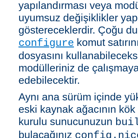
yapılandırması veya modü
uyumsuz değişiklikler y
göstereceklerdir. Çoğu d
komut satırın
configure
dosyasını kullanabileceks
modülleriniz de çalışma
edebilecektir.
Aynı ana sürüm içinde yü
eski kaynak ağacının kök 
kurulu sunucunuzun
bui
bulacağınız
config.nic