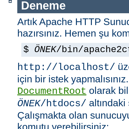
Deneme
Artık Apache HTTP Sun
hazırsınız. Hemen şu kom
$
ÖNEK
/bin/apache2c
üze
http://localhost/
için bir istek yapmalısınız
olarak bi
DocumentRoot
altındaki
ÖNEK
/htdocs/
Çalışmakta olan sunucu
komutu verebilirsiniz: