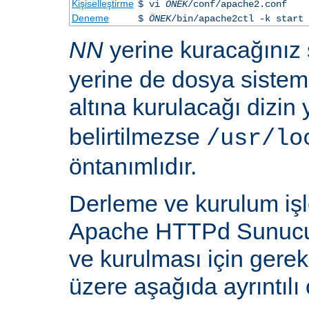
Kişiselleştirme
$ vi
ÖNEK
/conf/apache2.conf
Deneme
$
ÖNEK
/bin/apache2ctl -k start
NN
yerine kuracağınız
yerine de dosya siste
altına kurulacağı dizin
belirtilmezse
/usr/lo
öntanımlıdır.
Derleme ve kurulum iş
Apache HTTPd Sunucu
ve kurulması için gere
üzere aşağıda ayrıntılı 