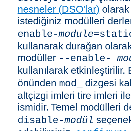
nesneler (DSO'lar)
olarak 
istediğiniz modülleri der
enable-
module
=stati
kullanarak durağan olarak 
modüller
--enable-
mo
kullanılarak etkinleştirilir
önünden
dizgesi kal
mod_
altçizgi imleri tire imleri i
ismidir. Temel modülleri 
seçenekl
disable-
modül