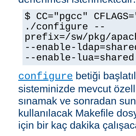
$ CC="pgcc" CFLAGS=
./configure --
prefix=/sw/pkg/apac
--enable-ldap=share
--enable-lua=shared
betiği başlatı
configure
sisteminizde mevcut özellik
sınamak ve sonradan sun
kullanılacak Makefile dos
için bir kaç dakika çalışaca