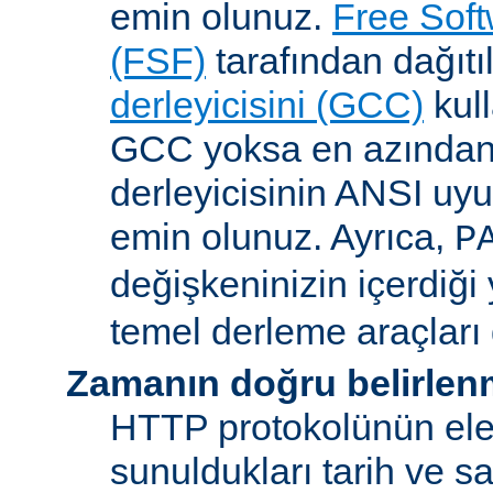
emin olunuz.
Free Sof
(FSF)
tarafından dağıt
derleyicisini (GCC)
kull
GCC yoksa en azından 
derleyicisinin ANSI u
emin olunuz. Ayrıca,
P
değişkeninizin içerdiği
temel derleme araçları 
Zamanın doğru belirlen
HTTP protokolünün ele
sunuldukları tarih ve s