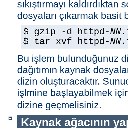
sıkıştırmayı kaldırdıktan 
dosyaları çıkarmak basit b
$ gzip -d httpd-
NN
.
$ tar xvf httpd-
NN
.
Bu işlem bulunduğunuz di
dağıtımın kaynak dosyaları
dizin oluşturacaktır. Sun
işlmine başlayabilmek iç
dizine geçmelisiniz.
Kaynak ağacının yap