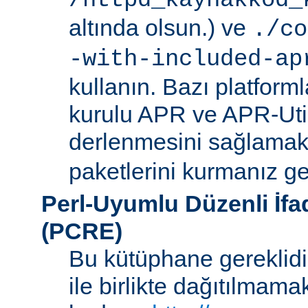
/httpd_kaynakkod_
altında olsun.) ve
./co
-with-included-ap
kullanın. Bazı platforml
kurulu APR ve APR-Uti
derlenmesini sağlamak i
paketlerini kurmanız ger
Perl-Uyumlu Düzenli İf
(PCRE)
Bu kütüphane gereklidir
ile birlikte dağıtılmam