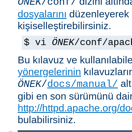
dizini altın
ÖNEK
/conf/
dosyalarını
düzenleyerek
kişiselleştirebilirsiniz.
$ vi
ÖNEK
/conf/apac
Bu kılavuz ve kullanılabi
yönergelerinin
kılavuzları
alt
ÖNEK
/
docs/manual/
gibi en son sürümünü da
http://httpd.apache.org/do
bulabilirsiniz.