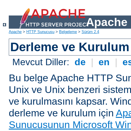
Apache 
Apache
>
HTTP Sunucusu
>
Belgeleme
>
Sürüm 2.4
Derleme ve Kurulum
Mevcut Diller:
de
|
en
|
e
Bu belge Apache HTTP Su
Unix ve Unix benzeri siste
ve kurulmasını kapsar. Win
derleme ve kurulum için
Ap
Sunucusunun Microsoft Win