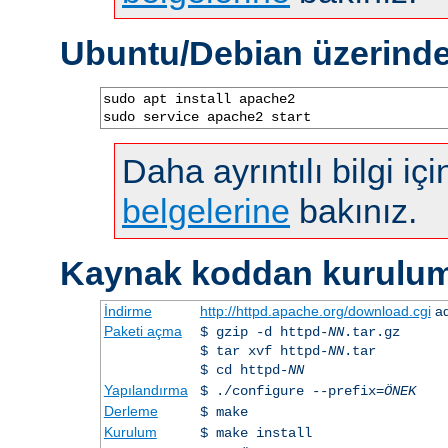
Ubuntu/Debian üzerind
sudo apt install apache2

sudo service apache2 start
Daha ayrıntılı bilgi iç
belgelerine
bakınız.
Kaynak koddan kurulu
İndirme
http://httpd.apache.org/download.cgi
ad
Paketi açma
$ gzip -d httpd-
NN
.tar.gz
$ tar xvf httpd-
NN
.tar
$ cd httpd-
NN
Yapılandırma
$ ./configure --prefix=
ÖNEK
Derleme
$ make
Kurulum
$ make install