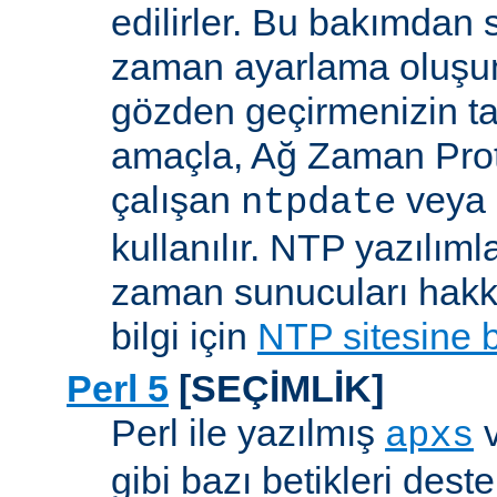
edilirler. Bu bakımdan 
zaman ayarlama oluşum
gözden geçirmenizin ta
amaçla, Ağ Zaman Pro
çalışan
veya
ntpdate
kullanılır. NTP yazılıml
zaman sunucuları hakkı
bilgi için
NTP sitesine 
Perl 5
[SEÇİMLİK]
Perl ile yazılmış
apxs
gibi bazı betikleri dest