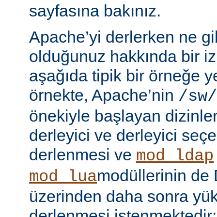
sayfasına bakınız.
Apache’yi derlerken ne gib
olduğunuz hakkında bir iz
aşağıda tipik bir örneğe ye
örnekte, Apache’nin
/sw/
önekiyle başlayan dizinler
derleyici ve derleyici seç
derlenmesi ve
mod_ldap
modüllerinin d
mod_lua
üzerinden daha sonra yü
derlenmesi istenmektedir: