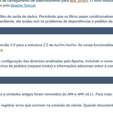
os de carregamento de balenceamento para
. O novo módu
mod_proxy
do pelo
Apache Tomcat
.
iltro de saída de dados. Permitindo que os filtros sejam condicionalm
ambiente, ele acaba com os problemas de dependências e pedidos da a
versão 2.0 para a estrutura 2.2 de
. As novas funcionalid
Authn/Authz
.
re
configuração das diretrizes analisadas pelo Apache, incluindo o nome
os de pedidos (request hooks) e informações adicionais sobre a com
ões e símbolos antigos foram removidos do
e
. Para mais 
APR
APR-Util
ra registrar erros que ocorrem na conexão do cliente. Quando documen