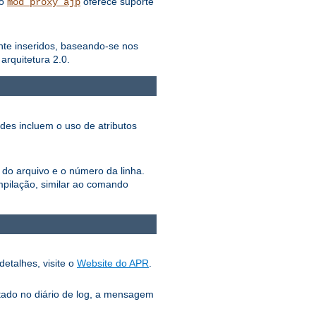
lo
oferece suporte
mod_proxy_ajp
ente inseridos, baseando-se nos
rquitetura 2.0.
ades incluem o uso de atributos
 do arquivo e o número da linha.
pilação, similar ao comando
detalhes, visite o
Website do APR
.
tado no diário de log, a mensagem