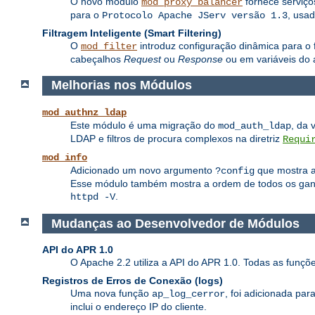
O novo módulo
fornece serviç
mod_proxy_balancer
para o
, usa
Protocolo Apache JServ versão 1.3
Filtragem Inteligente (Smart Filtering)
O
introduz configuração dinâmica para o f
mod_filter
cabeçalhos
Request
ou
Response
ou em variáveis do 
Melhorias nos Módulos
mod_authnz_ldap
Este módulo é uma migração do
, da 
mod_auth_ldap
LDAP e filtros de procura complexos na diretriz
Requi
mod_info
Adicionado um novo argumento
que mostra a 
?config
Esse módulo também mostra a ordem de todos os ganch
.
httpd -V
Mudanças ao Desenvolvedor de Módulos
API do APR 1.0
O Apache 2.2 utiliza a API do APR 1.0. Todas as funç
Registros de Erros de Conexão (logs)
Uma nova função
, foi adicionada pa
ap_log_cerror
inclui o endereço IP do cliente.