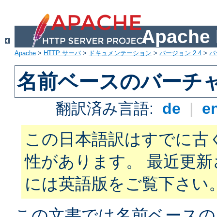
Apach
Apache
>
HTTP サーバ
>
ドキュメンテーション
>
バージョン 2.4
>
バ
名前ベースのバーチ
翻訳済み言語:
de
|
e
この日本語訳はすでに古
性があります。 最近更
には英語版をご覧下さい
この文書では名前ベースの