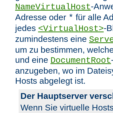
-Anwe
NameVirtualHost
Adresse oder
für alle A
*
jedes
-B
<VirtualHost>
zumindestens eine
Serv
um zu bestimmen, welcher
und eine
DocumentRoot
anzugeben, wo im Dateisy
Hosts abgelegt ist.
Der Hauptserver vers
Wenn Sie virtuelle Host