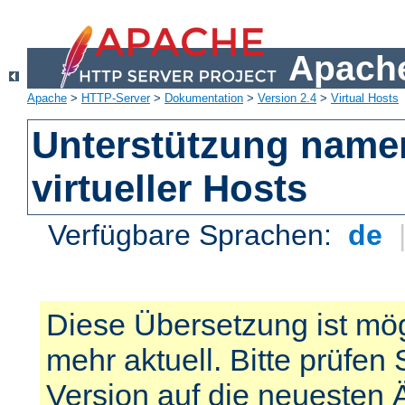
Apache
Apache
>
HTTP-Server
>
Dokumentation
>
Version 2.4
>
Virtual Hosts
Unterstützung name
virtueller Hosts
Verfügbare Sprachen:
de
Diese Übersetzung ist mög
mehr aktuell. Bitte prüfen 
Version auf die neuesten