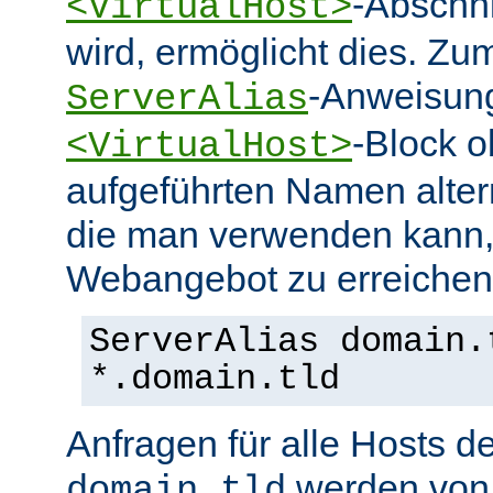
-Abschn
<VirtualHost>
wird, ermöglicht dies. Zum
-Anweisung
ServerAlias
-Block o
<VirtualHost>
aufgeführten Namen alter
die man verwenden kann,
Webangebot zu erreichen
ServerAlias domain.
*.domain.tld
Anfragen für alle Hosts 
werden von 
domain.tld