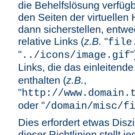
die Behelfslösung verfüg
den Seiten der virtuellen
dann sicherstellen, entwe
relative Links (
z.B.
"
file
"
../icons/image.gif
Links, die das einleitend
enthalten (
z.B.
,
"
http://www.domain.
oder "
/domain/misc/f
Dies erfordert etwas Diszi
dieser Richtlinien stellt j