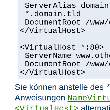
ServerAlias domain
*.domain.tld
DocumentRoot /www/
</VirtualHost>
<VirtualHost *:80>
ServerName www.oth
DocumentRoot /www/
</VirtualHost>
Sie können anstelle des
Anweisungen
NameVirt
alternat
<VirtualHost>