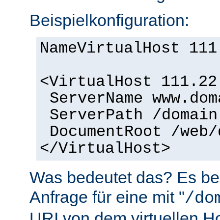
Beispielkonfiguration:
NameVirtualHost 111
<VirtualHost 111.22
ServerName www.dom
ServerPath /domain
DocumentRoot /web/
</VirtualHost>
Was bedeutet das? Es bed
Anfrage für eine mit "
/do
URI von dem virtuellen H