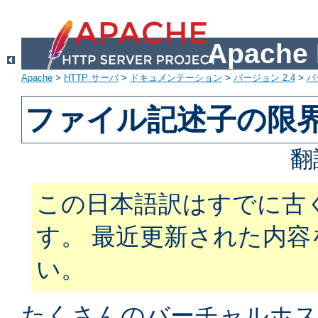
Apach
Apache
>
HTTP サーバ
>
ドキュメンテーション
>
バージョン 2.4
>
バ
ファイル記述子の限
翻
この日本語訳はすでに古
す。 最近更新された内
い。
たくさんのバーチャルホス