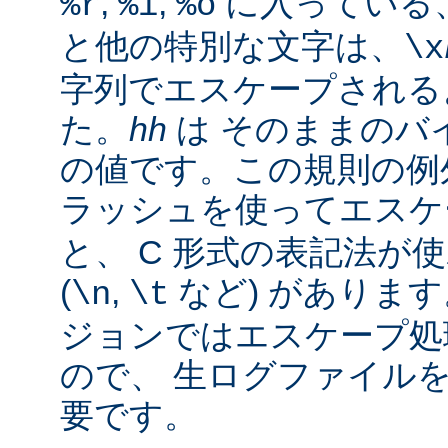
,
,
に入っている
%r
%i
%o
と他の特別な文字は、
\x
字列でエスケープされる
た。
hh
は そのままのバイ
の値です。この規則の例
ラッシュを使ってエス
と、 C 形式の表記法が
(
,
など) があります。
\n
\t
ジョンではエスケープ処
ので、 生ログファイル
要です。