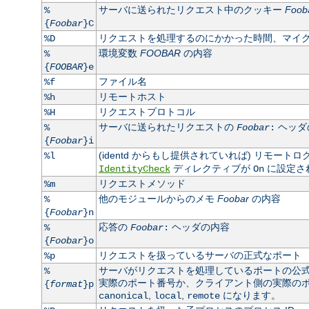
サーバに送られたリクエスト中のクッキー
Foob
%
{
Foobar
}C
リクエストを処理するのにかかった時間、マイ
%D
環境変数
FOOBAR
の内容
%
{
FOOBAR
}e
ファイル名
%f
リモートホスト
%h
リクエストプロトコル
%H
サーバに送られたリクエストの
ヘッダ
%
Foobar
:
{
Foobar
}i
(identd からもし提供されていれば) リモート
%l
ディレクティブが
に設定さ
IdentityCheck
On
リクエストメソッド
%m
他のモジュールからのメモ
Foobar
の内容
%
{
Foobar
}n
応答の
ヘッダの内容
%
Foobar
:
{
Foobar
}o
リクエストを扱っているサーバの正式なポート
%p
サーバがリクエストを処理しているポートの公
%
実際のポート番号か、クライアント側の実際のポート
{
format
}p
,
,
になります。
canonical
local
remote