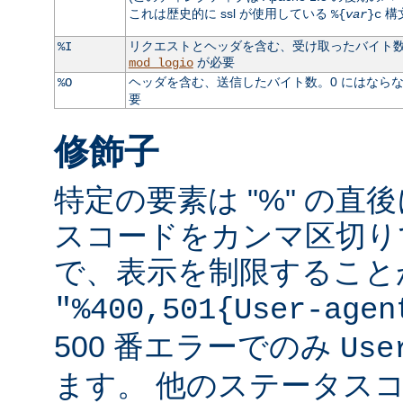
これは歴史的に ssl が使用している
構
%{
var
}c
リクエストとヘッダを含む、受け取ったバイト数。
%I
が必要
mod_logio
ヘッダを含む、送信したバイト数。0 にはなら
%O
要
修飾子
特定の要素は "%" の直後
スコードをカンマ区切り
で、表示を制限すること
"%400,501{User-agen
500 番エラーでのみ
Use
ます。 他のステータス