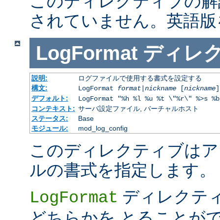
このディレクティブの解
されていません。英語版
LogFormat
ディレ
説明:
ログファイルで使用する書式を設定する
構文:
LogFormat
format
|
nickname
[
nickname
]
デフォルト:
LogFormat "%h %l %u %t \"%r\" %>s %b
コンテキスト:
サーバ設定ファイル, バーチャルホスト
ステータス:
Base
モジュール:
mod_log_config
このディレクティブはア
ルの書式を指定します。
ディレクテ
LogFormat
どちらかを とることが