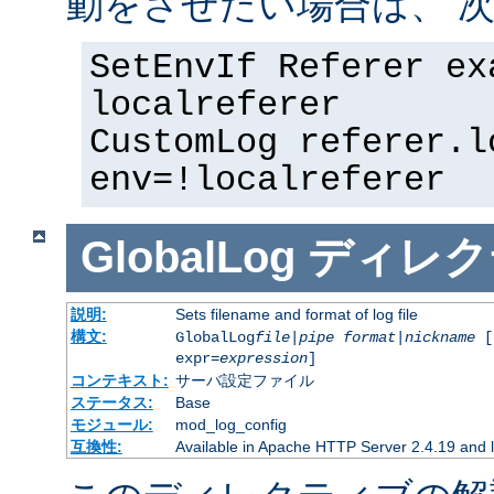
動をさせたい場合は、 次
SetEnvIf Referer ex
localreferer
CustomLog referer.l
env=!localreferer
GlobalLog
ディレク
説明:
Sets filename and format of log file
構文:
GlobalLog
file
|
pipe
format
|
nickname
[
expr=
expression
]
コンテキスト:
サーバ設定ファイル
ステータス:
Base
モジュール:
mod_log_config
互換性:
Available in Apache HTTP Server 2.4.19 and l