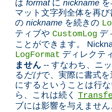
は
format
に
nickname
を
マット文字列全体を再び
の
nickname
を続きの
Lo
ティブや
デ
CustomLog
ことができます。 Nickn
ディレクテ
LogFormat
ません
-- すなわち、ニ
る
だけ
で、実際に書式を
にするということは行な
ら、これは続く
Transf
ブには影響を与えません