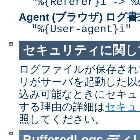
"%{Referer}i -> %
Agent (ブラウザ) ログ
"%{User-agent}i"
セキュリティに関し
ログファイルが保存され
リがサーバを起動した以
込み可能なときにセキュ
する理由の詳細は
セキュ
照してください。
BufferedLogs
ディ