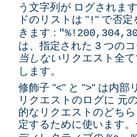
う文字列が ログされま
ドのリストは "
" で否
!
きます :
"%!200,304,3
は、指定された 3 つの
当しない
リクエスト全
します。
修飾子 "<" と ">" 
リクエストのログに 元
的なリクエストのどちら
定するために使います。