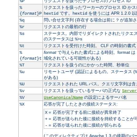
リクエストを扱った子プロセスのプロセス ID
%P
リクエストを扱ったワーカーのプロセス ID かス
%
です。
を使うには APR 1.2.0
{
format
}P
hextid
hextid
問い合せ文字列 (存在する場合は前に
が追加さ
%q
?
リクエストの最初の行
%r
ステータス。内部でリダイレクトされたリクエスト
%s
のステータスは
%>s
リクエストを受付けた時刻。 CLF の時刻の書式 
%t
format
で与えられた書式による時刻。format は
%
域化されている可能性がある)
{
format
}t
リクエストを扱うのにかかった時間、秒単位
%T
リモートユーザ (認証によるもの。ステータス (
%u
がある)
リクエストされた URL パス。クエリ文字列は含
%U
リクエストを扱っているサーバの正式な
%v
Server
の設定によるサーバ名
%V
UseCanonicalName
応答が完了したときの接続ステータス:
%X
=
応答が完了する前に接続が異常終了
X
=
応答が送られた後に接続を持続することが
+
=
応答が送られた後に接続が切られる
-
(このディレクティブは Apache 1.3 の後期の