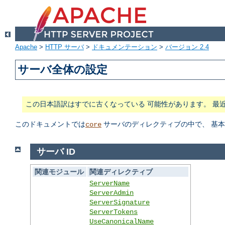
Apache
>
HTTP サーバ
>
ドキュメンテーション
>
バージョン 2.4
サーバ全体の設定
この日本語訳はすでに古くなっている 可能性があります。 最
このドキュメントでは
サーバのディレクティブの中で、 基
core
サーバ ID
関連モジュール
関連ディレクティブ
ServerName
ServerAdmin
ServerSignature
ServerTokens
UseCanonicalName