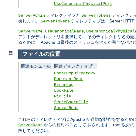
UseCanonicalPhysicalPort
ディレクティブと
ディレクティ
ServerAdmin
ServerTokens
御します。
ディレクティブは、Server H
ServerTokens
,
,
ServerName
UseCanonicalName
UseCanonicalPhysical
アントがディレクトリを要求して、 そのディレクトリ名の最
るために、 Apache は最後のスラッシュを含んだ完全なパ
ファイルの位置
関連モジュール
関連ディレクティブ
CoreDumpDirectory
DocumentRoot
ErrorLog
LockFile
PidFile
ScoreBoardFile
ServerRoot
これらのディレクティブは Apache が適切な動作をするた
からの相対パスとして 探されます。root 以
ServerRoot
照してください。