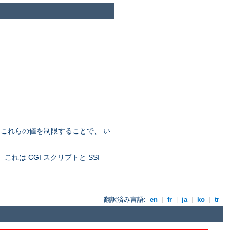
。これらの値を制限することで、 い
れは CGI スクリプトと SSI
翻訳済み言語:
en
|
fr
|
ja
|
ko
|
tr