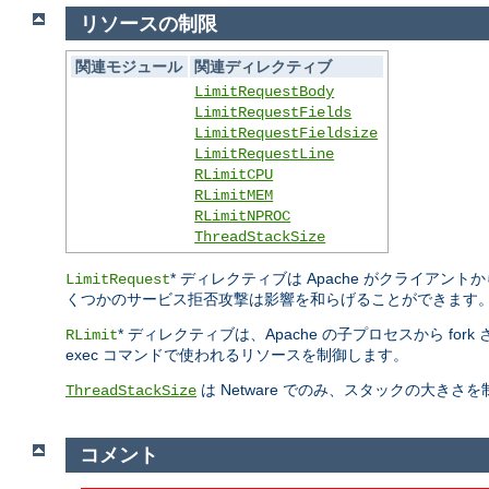
リソースの制限
関連モジュール
関連ディレクティブ
LimitRequestBody
LimitRequestFields
LimitRequestFieldsize
LimitRequestLine
RLimitCPU
RLimitMEM
RLimitNPROC
ThreadStackSize
* ディレクティブは Apache がクライ
LimitRequest
くつかのサービス拒否攻撃は影響を和らげることができます
* ディレクティブは、Apache の子プロセスから fo
RLimit
exec コマンドで使われるリソースを制御します。
は Netware でのみ、スタックの大き
ThreadStackSize
コメント