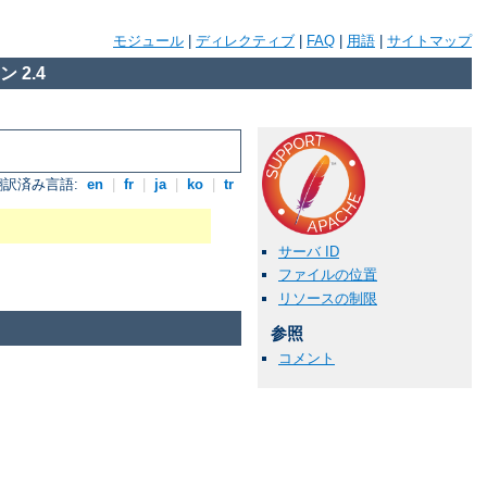
モジュール
|
ディレクティブ
|
FAQ
|
用語
|
サイトマップ
 2.4
翻訳済み言語:
en
|
fr
|
ja
|
ko
|
tr
サーバ ID
ファイルの位置
リソースの制限
参照
コメント