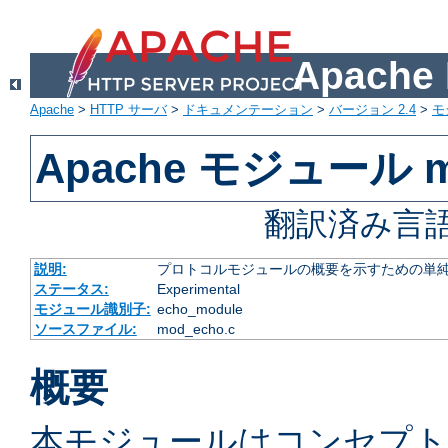
Apach
Apache
>
HTTP サーバ
>
ドキュメンテーション
>
バージョン 2.4
>
モ
Apache モジュール m
翻訳済み言語
説明:
プロトコルモジュールの概要を示すための単
ステータス:
Experimental
モジュール識別子:
echo_module
ソースファイル:
mod_echo.c
概要
本モジュールはコンセプ