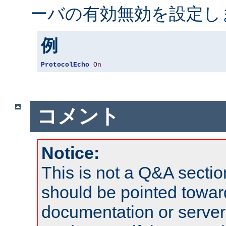
ーバの有効無効を設定し
例
ProtocolEcho
On
コメント
Notice:
This is not a Q&A sect
should be pointed towar
documentation or serve