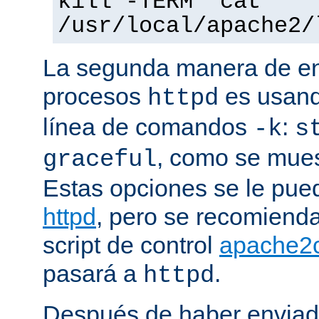
kill -TERM `cat
/usr/local/apache2/
La segunda manera de env
procesos
es usand
httpd
línea de comandos
:
-k
s
, como se mues
graceful
Estas opciones se le pued
httpd
, pero se recomiend
script de control
apache2c
pasará a
.
httpd
Después de haber enviad