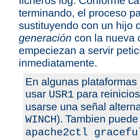
ficheros log. Conforme ca
terminando, el proceso pa
sustituyendo con un hijo
generación
con la nueva 
empeciezan a servir peti
inmediatamente.
En algunas plataformas
usar
para reinicio
USR1
usarse una señal altern
). Tambien puede
WINCH
apache2ctl gracefu