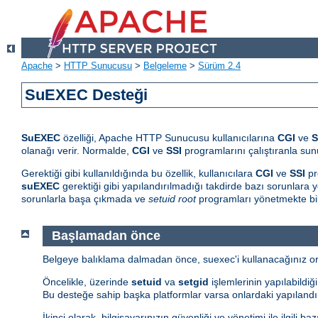
Apache
>
HTTP Sunucusu
>
Belgeleme
>
Sürüm 2.4
SuEXEC Desteği
SuEXEC
özelliği, Apache HTTP Sunucusu kullanıcılarına
CGI
ve
S
olanağı verir. Normalde,
CGI
ve
SSI
programlarını çalıştıranla sunu
Gerektiği gibi kullanıldığında bu özellik, kullanıcılara
CGI
ve
SSI
pr
suEXEC
gerektiği gibi yapılandırılmadığı takdirde bazı sorunlara yo
sorunlarla başa çıkmada ve
setuid root
programları yönetmekte bil
Başlamadan önce
Belgeye balıklama dalmadan önce, suexec'i kullanacağınız orta
Öncelikle, üzerinde
setuid
va
setgid
işlemlerinin yapılabildiğ
Bu desteğe sahip başka platformlar varsa onlardaki yapılandır
İkinci olarak, bilgisayarınızın güvenliği ve yönetimi ile ilgili 