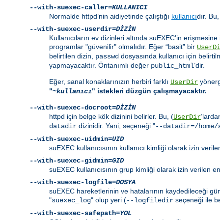
--with-suexec-caller=
KULLANICI
Normalde httpd’nin aidiyetinde çalıştığı
kullanıcı
dır. Bu,
--with-suexec-userdir=
DİZİN
Kullanıcıların ev dizinleri altında suEXEC’in erişmesine i
programlar "güvenilir" olmalıdır. Eğer “basit” bir
UserD
belirtilen dizin,
dosyasında kullanıcı için belirtil
passwd
yapmayacaktır. Öntanımlı değer
’dir.
public_html
Eğer, sanal konaklarınızın herbiri farklı
yönerge
UserDir
"~
" istekleri düzgün çalışmayacaktır.
kullanıcı
--with-suexec-docroot=
DİZİN
httpd için belge kök dizinini belirler. Bu, (
’larda
UserDir
dizinidir. Yani, seçeneği "
datadir
--datadir=/home/
--with-suexec-uidmin=
UID
suEXEC kullanıcısının kullanıcı kimliği olarak izin veri
--with-suexec-gidmin=
GID
suEXEC kullanıcısının grup kimliği olarak izin verilen 
--with-suexec-logfile=
DOSYA
suEXEC hareketlerinin ve hatalarının kaydedileceği günl
"
" olup yeri (
seçeneği ile bel
suexec_log
--logfiledir
--with-suexec-safepath=
YOL