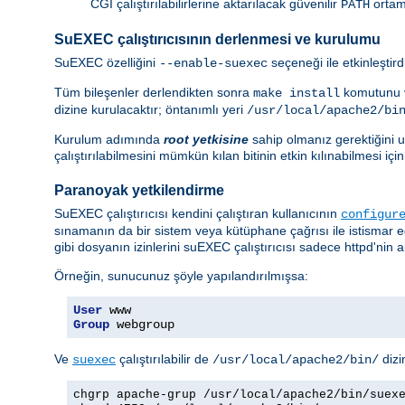
CGI çalıştırılabilirlerine aktarılacak güvenilir
ortam 
PATH
SuEXEC çalıştırıcısının derlenmesi ve kurulumu
SuEXEC özelliğini
seçeneği ile etkinleştir
--enable-suexec
Tüm bileşenler derlendikten sonra
komutunu v
make install
dizine kurulacaktır; öntanımlı yeri
/usr/local/apache2/bi
Kurulum adımında
root yetkisine
sahip olmanız gerektiğini un
çalıştırılabilmesini mümkün kılan bitinin etkin kılınabilmesi i
Paranoyak yetkilendirme
SuEXEC çalıştırıcısı kendini çalıştıran kullanıcının
configur
sınamanın da bir sistem veya kütüphane çağrısı ile istismar 
gibi dosyanın izinlerini suEXEC çalıştırıcısı sadece httpd'nin ai
Örneğin, sunucunuz şöyle yapılandırılmışsa:
User
Group
 webgroup
Ve
çalıştırılabilir de
dizi
suexec
/usr/local/apache2/bin/
chgrp apache-grup /usr/local/apache2/bin/suex