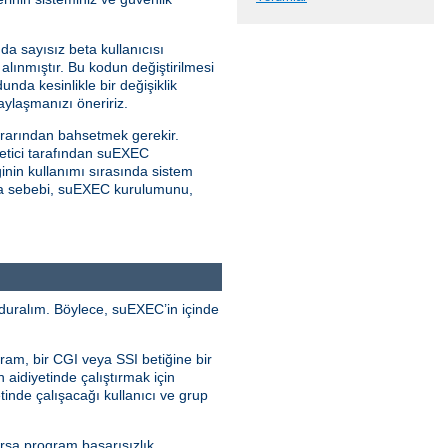
da sayısız beta kullanıcısı
alınmıştır. Bu kodun değiştirilmesi
unda kesinlikle bir değişiklik
ylaşmanızı öneririz.
rarından bahsetmek gerekir.
netici tarafından suEXEC
inin kullanımı sırasında sistem
kılma sebebi, suEXEC kurulumunu,
duralım. Böylece, suEXEC’in içinde
ram, bir CGI veya SSI betiğine bir
n aidiyetinde çalıştırmak için
tinde çalışacağı kullanıcı ve grup
ursa program başarısızlık