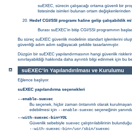
suEXEC, sürecin çalışacağı ortama güvenli bir pro
listesinde isimleri bulunan ortam değişkenlerinden
Hedef CGI/SSI programı haline gelip çalışabildik m
Burası suEXEC’in bitip CGI/SSI programının başladı
Bu süreç suEXEC güvenlik modelinin standart işlemlerini oluştu
güvenliği adım adım sağlayacak şekilde tasarlanmıştır.
Düzgün bir suEXEC yapılandırmasının hangi güvenlik risklerind
sınırlayabildiği hakkında daha ayrıntılı bilgi edinmek için bu 
suEXEC’in Yapılandırılması ve Kurulumu
Eğlence başlıyor.
suEXEC yapılandırma seçenekleri
--enable-suexec
Bu seçenek, hiçbir zaman öntanımlı olarak kurulmayan ve
edebilmesi için
seçeneğinin yanında
--enable-suexec
--with-suexec-bin=
YOL
Güvenlik sebebiyle
çalıştırılabilirinin bulunduğ
suexec
--with-suexec-bin=/usr/sbin/suexec