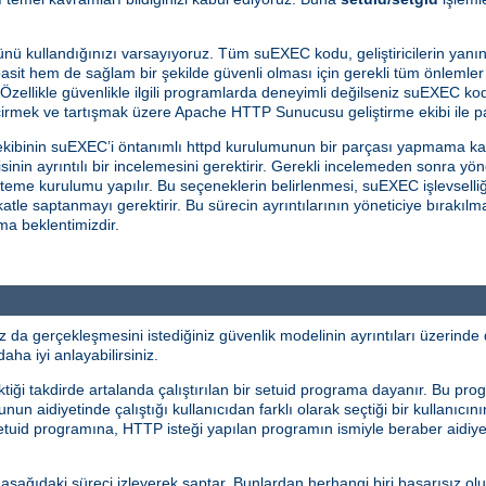
nü kullandığınızı varsayıyoruz. Tüm suEXEC kodu, geliştiricilerin yanın
sit hem de sağlam bir şekilde güvenli olması için gerekli tüm önlemler 
 Özellikle güvenlikle ilgili programlarda deneyimli değilseniz suEXEC kod
çirmek ve tartışmak üzere Apache HTTP Sunucusu geliştirme ekibi ile pa
kibinin suEXEC’i öntanımlı httpd kurulumunun bir parçası yapmama ka
in ayrıntılı bir incelemesini gerektirir. Gerekli incelemeden sonra yö
steme kurulumu yapılır. Bu seçeneklerin belirlenmesi, suEXEC işlevselliğ
ikkatle saptanmayı gerektirir. Bu sürecin ayrıntılarının yöneticiye bıra
ama beklentimizdir.
a gerçekleşmesini istediğiniz güvenlik modelinin ayrıntıları üzerinde 
aha iyi anlayabilirsiniz.
ği takdirde artalanda çalıştırılan bir setuid programa dayanır. Bu prog
n aidiyetinde çalıştığı kullanıcıdan farklı olarak seçtiği bir kullanıcını
 setuid programına, HTTP isteği yapılan programın ismiyle beraber aidiye
ı aşağıdaki süreci izleyerek saptar. Bunlardan herhangi biri başarısız ol