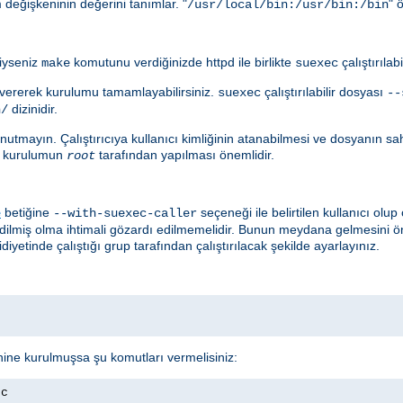
değişkeninin değerini tanımlar. "
" 
/usr/local/bin:/usr/bin:/bin
diyseniz
komutunu verdiğinizde httpd ile birlikte
çalıştırılab
make
suexec
ererek kurulumu tamamlayabilirsiniz.
çalıştırılabilir dosyası
suexec
--
dizinidir.
n/
utmayın. Çalıştırıcıya kullanıcı kimliğinin atanabilmesi ve dosyanın sahib
çin kurulumun
tarafından yapılması önemlidir.
root
betiğine
seçeneği ile belirtilen kullanıcı ol
e
--with-suexec-caller
edilmiş olma ihtimali gözardı edilmemelidir. Bunun meydana gelmesini ö
diyetinde çalıştığı grup tarafından çalıştırılacak şekilde ayarlayınız.
nine kurulmuşsa şu komutları vermelisiniz:
ec