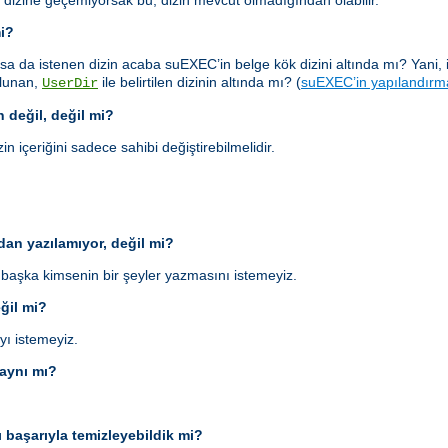
 dizine geçemiyorsak bu, dizin mevcut olmadığından olabilir.
mi?
sa da istenen dizin acaba suEXEC’in belge kök dizini altında mı? Yani, 
bulunan,
ile belirtilen dizinin altında mı? (
suEXEC’in yapılandırm
UserDir
n değil, değil mi?
in içeriğini sadece sahibi değiştirebilmelidir.
an yazılamıyor, değil mi?
aşka kimsenin bir şeyler yazmasını istemeyiz.
eğil mi?
yı istemeyiz.
 aynı mı?
ı başarıyla temizleyebildik mi?