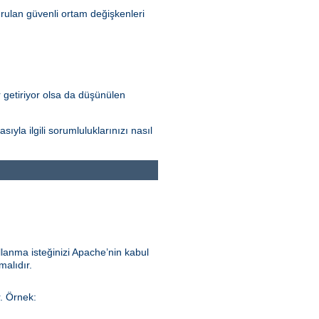
rulan güvenli ortam değişkenleri
r getiriyor olsa da düşünülen
la ilgili sorumluluklarınızı nasıl
llanma isteğinizi Apache’nin kabul
malıdır.
r. Örnek: