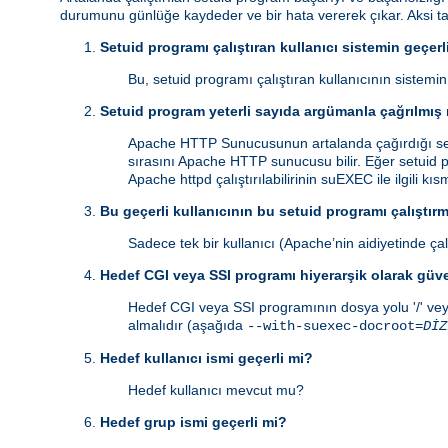
durumunu günlüğe kaydeder ve bir hata vererek çıkar. Aksi 
Setuid programı çalıştıran kullanıcı sistemin geçerli
Bu, setuid programı çalıştıran kullanıcının sistemi
Setuid program yeterli sayıda argümanla çağrılmış
Apache HTTP Sunucusunun artalanda çağırdığı setu
sırasını Apache HTTP sunucusu bilir. Eğer setuid p
Apache httpd çalıştırılabilirinin suEXEC ile ilgili kı
Bu geçerli kullanıcının bu setuid programı çalıştırm
Sadece tek bir kullanıcı (Apache’nin aidiyetinde çalı
Hedef CGI veya SSI programı hiyerarşik olarak güv
Hedef CGI veya SSI programının dosya yolu '/' vey
almalıdır (aşağıda
--with-suexec-docroot=
DİZ
Hedef kullanıcı ismi geçerli mi?
Hedef kullanıcı mevcut mu?
Hedef grup ismi geçerli mi?