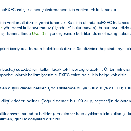
 suEXEC çalıştırıcısını çalıştırmasına izin verilen tek kullanıcıdır.
zin verilen alt dizinin yerini tanımlar. Bu dizin altında suEXEC kullanıcıs
yönergesi kullanıyorsanız ( içinde “*” bulunmayan), bunun aynı dizin
ir
miş dizinin altında
yönergesinde belirtilen dizin olmadığı takdir
UserDir
leri içeriyorsa burada belirtilecek dizinin üst dizininin hepsinde aynı o
n başka) suEXEC için kullanılacak tek hiyerarşi olacaktır. Öntanımlı diz
" olarak belirtmişseniz suEXEC çalıştırıcısı için belge kök dizini "
apache
len en düşük değeri belirler. Çoğu sistemde bu ya 500’dür ya da 100; 100
en düşük değeri belirler. Çoğu sistemde bu 100 olup, seçeneğin de öntanı
ük dosyasının adını belirler (denetim ve hata ayıklama için kullanışlıdı
irtilen) günlük dosyaları dizinidir.