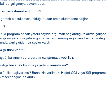
takdirde çalışmaya devam eder.
 kullanıcılarından biri mi?
n gerçek bir kullanıcısı olduğunudan emin olunmasını sağlar.
 mı?
id program ancak yeterli sayıda argüman sağlandığı takdirde çalışaca
rogram yeterli sayıda argümanla çağrılmamışsa ya kendisinde bir değişi
smında yanlış giden bir şeyler vardır.
a yetkisi var mı?
ştığı kullanıcı) bu programı çalıştırmaya yetkilidir.
enliği bozacak bir dosya yolu üzerinde mi?
a '..' ile başlıyor mu? Buna izin verilmez. Hedef CGI veya SSI program
seçeneğine bakınız).
İN