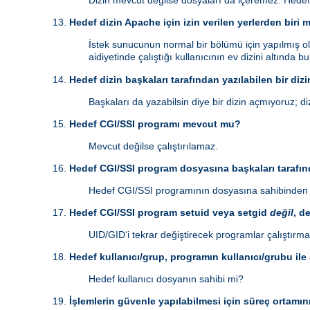
Dizin mevcut değilse dosyaları da içeremez. Hedef
Hedef dizin Apache için izin verilen yerlerden biri 
İstek sunucunun normal bir bölümü için yapılmış ol
aidiyetinde çalıştığı kullanıcının ev dizini altında 
Hedef dizin başkaları tarafından yazılabilen bir dizi
Başkaları da yazabilsin diye bir dizin açmıyoruz; diz
Hedef CGI/SSI programı mevcut mu?
Mevcut değilse çalıştırılamaz.
Hedef CGI/SSI program dosyasına başkaları tarafınd
Hedef CGI/SSI programının dosyasına sahibinden b
Hedef CGI/SSI program setuid veya setgid
değil
, d
UID/GID‘i tekrar değiştirecek programlar çalıştırma
Hedef kullanıcı/grup, programın kullanıcı/grubu ile
Hedef kullanıcı dosyanın sahibi mi?
İşlemlerin güvenle yapılabilmesi için süreç ortamın