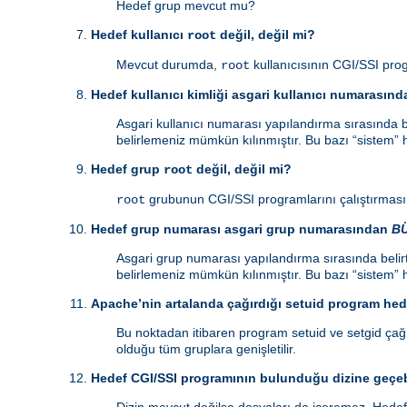
Hedef grup mevcut mu?
Hedef kullanıcı
değil, değil mi?
root
Mevcut durumda,
kullanıcısının CGI/SSI prog
root
Hedef kullanıcı kimliği asgari kullanıcı numarasın
Asgari kullanıcı numarası yapılandırma sırasında be
belirlemeniz mümkün kılınmıştır. Bu bazı “sistem” h
Hedef grup
değil, değil mi?
root
grubunun CGI/SSI programlarını çalıştırmasın
root
Hedef grup numarası asgari grup numarasından
B
Asgari grup numarası yapılandırma sırasında belirt
belirlemeniz mümkün kılınmıştır. Bu bazı “sistem” h
Apache’nin artalanda çağırdığı setuid program hede
Bu noktadan itibaren program setuid ve setgid çağrı
olduğu tüm gruplara genişletilir.
Hedef CGI/SSI programının bulunduğu dizine geçeb