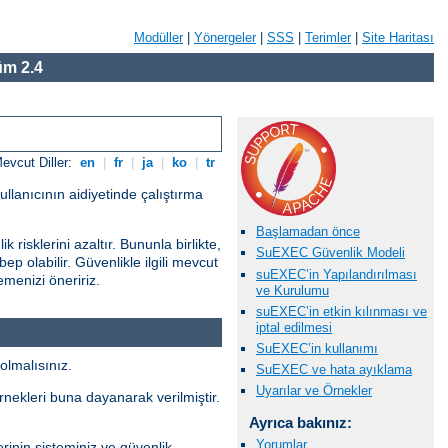
Modüller
|
Yönergeler
|
SSS
|
Terimler
|
Site Haritası
m 2.4
evcut Diller:
en
|
fr
|
ja
|
ko
|
tr
ullanıcının aidiyetinde çalıştırma
Başlamadan önce
risklerini azaltır. Bununla birlikte,
SuEXEC Güvenlik Modeli
ep olabilir. Güvenlikle ilgili mevcut
suEXEC’in Yapılandırılması
menizi öneririz.
ve Kurulumu
suEXEC’in etkin kılınması ve
iptal edilmesi
SuEXEC’in kullanımı
olmalısınız.
SuEXEC ve hata ayıklama
Uyarılar ve Örnekler
örnekleri buna dayanarak verilmiştir.
Ayrıca bakınız:
Yorumlar
rinin sisteminiz ve güvenlik