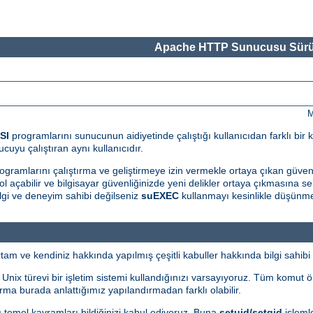
Apache HTTP Sunucusu Sürü
M
SI
programlarını sunucunun aidiyetinde çalıştığı kullanıcıdan farklı bir k
cuyu çalıştıran aynı kullanıcıdır.
ogramlarını çalıştırma ve geliştirmeye izin vermekle ortaya çıkan güvenlik 
l açabilir ve bilgisayar güvenliğinizde yeni delikler ortaya çıkmasına seb
gi ve deneyim sahibi değilseniz
suEXEC
kullanmayı kesinlikle düşünme
m ve kendiniz hakkında yapılmış çeşitli kabuller hakkında bilgi sahibi 
i Unix türevi bir işletim sistemi kullandığınızı varsayıyoruz. Tüm komut 
ma burada anlattığımız yapılandırmadan farklı olabilir.
bazı temel kavramları bildiğinizi kabul ediyoruz. Buna
setuid/setgid
işlemle