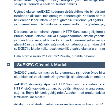
seviyesi üzerindeki etkilerini bilmek dahildir.
Üçüncü olarak,
suEXEC
kodunun
değiştirilmemiş
bir sürümü
tarafından dikkatle incelenmiş ve denenmiştir. Kodların hem ba
beklenmedik sorunlara ve yeni güvenlik risklerine yol açabilir.
yapmamalısınız. Değişiklik yaparsanız kodlarınızı gözden ge
Dördüncü ve son olarak, Apache HTTP Sunucusu geliştirme e
Bunun sonucu olarak, suEXEC yapılandırması sistem yöneticisin
yapılandırma seçeneklerine karar verilip, normal yollardan si
güvenliğini gerektiği gibi sağlamak için yönetici tarafından d
suEXEC’i dikkatle kullanacak yeterliliğe sahip olanlarla sınırl
Hala bizimle misiniz? Evet mi? Pekala, o halde devam!
SuEXEC Güvenlik Modeli
SuEXEC yapılandırması ve kurulumuna girişmeden önce biraz d
olup bitenleri ve sisteminizin güvenliği için alınacak önlemleri d
suEXEC
işlevselliği, Apache HTTP Sunucusu tarafından gerekti
HTTP isteği yapıldığı zaman, bu betiği, yöneticinin ana sunucunu
çağrılır. Böyle bir istek geldiğinde, Apache httpd artalandaki
kimliklerini de aktarır.
Artalanda çalıştırılan setuid program başarıyı ve başarısızlığ