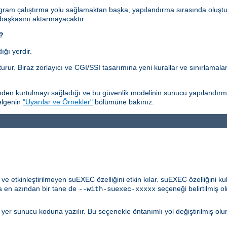
gram çalıştırma yolu sağlamaktan başka, yapılandırma sırasında oluştu
 başkasını aktarmayacaktır.
i?
ğı yerdir.
rur. Biraz zorlayıcı ve CGI/SSI tasarımına yeni kurallar ve sınırlamala
en kurtulmayı sağladığı ve bu güvenlik modelinin sunucu yapılandırmasıy
belgenin
"Uyarılar ve Örnekler"
bölümüne bakınız.
 etkinleştirilmeyen suEXEC özelliğini etkin kılar. suEXEC özelliğini ku
 en azından bir tane de
seçeneği belirtilmiş ol
--with-suexec-xxxxx
u yer sunucu koduna yazılır. Bu seçenekle öntanımlı yol değiştirilmiş olu