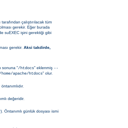
ı tarafından çalıştırılacak tüm
 olması gerekir. Eğer burada
de suEXEC işini gerektiği gibi
lması gerekir.
Aksi takdirde,
in sonuna "
" eklenmiş
/htdocs
--
" olur.
/home/apache/htdocs
 öntanımlıdır.
mlı değeridir.
r). Öntanımlı günlük dosyası ismi