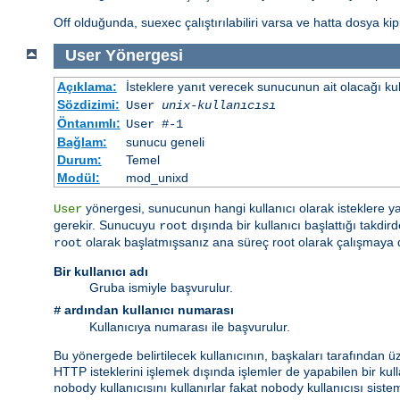
Off olduğunda, suexec çalıştırılabiliri varsa ve hatta dosya kipi 
User
Yönergesi
Açıklama:
İsteklere yanıt verecek sunucunun ait olacağı kulla
Sözdizimi:
User
unix-kullanıcısı
Öntanımlı:
User #-1
Bağlam:
sunucu geneli
Durum:
Temel
Modül:
mod_unixd
yönergesi, sunucunun hangi kullanıcı olarak isteklere y
User
gerekir. Sunucuyu
dışında bir kullanıcı başlattığı takd
root
olarak başlatmışsanız ana süreç root olarak çalışmaya
root
Bir kullanıcı adı
Gruba ismiyle başvurulur.
ardından kullanıcı numarası
#
Kullanıcıya numarası ile başvurulur.
Bu yönergede belirtilecek kullanıcının, başkaları tarafından ü
HTTP isteklerini işlemek dışında işlemler de yapabilen bir kulla
kullanıcısını kullanırlar fakat
kullanıcısı sist
nobody
nobody