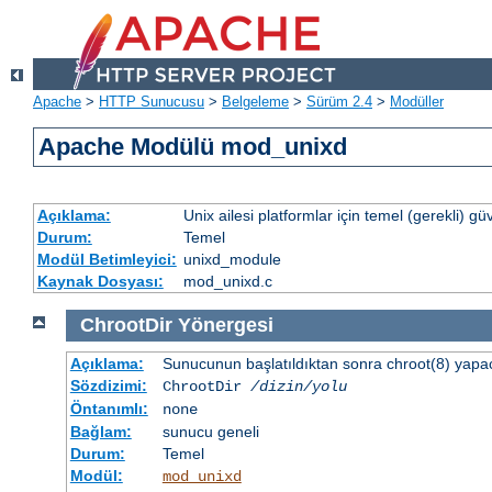
Apache
>
HTTP Sunucusu
>
Belgeleme
>
Sürüm 2.4
>
Modüller
Apache Modülü mod_unixd
Açıklama:
Unix ailesi platformlar için temel (gerekli) güv
Durum:
Temel
Modül Betimleyici:
unixd_module
Kaynak Dosyası:
mod_unixd.c
ChrootDir
Yönergesi
Açıklama:
Sunucunun başlatıldıktan sonra chroot(8) yapacağ
Sözdizimi:
ChrootDir
/dizin/yolu
Öntanımlı:
none
Bağlam:
sunucu geneli
Durum:
Temel
Modül:
mod_unixd