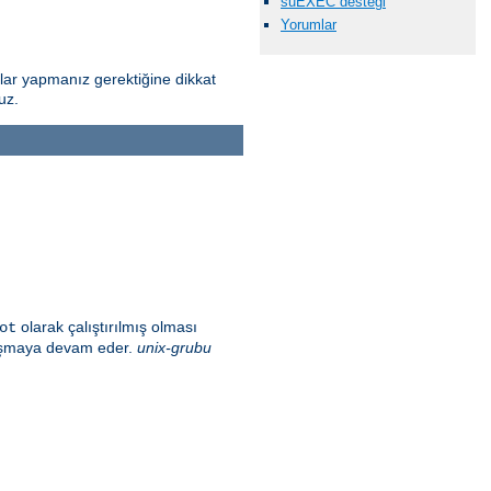
suEXEC desteği
Yorumlar
alar yapmanız gerektiğine dikkat
uz.
olarak çalıştırılmış olması
ot
alışmaya devam eder.
unix-grubu