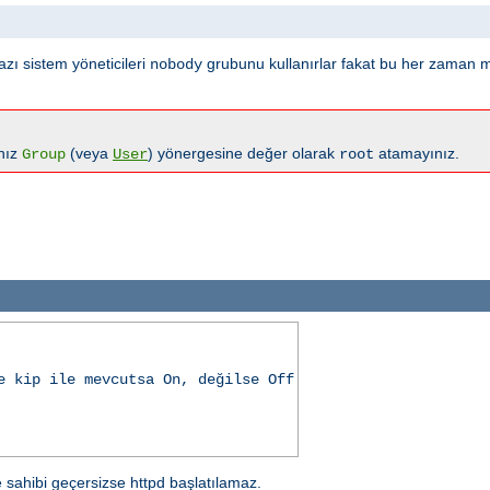
azı sistem yöneticileri
grubunu kullanırlar fakat bu her zaman 
nobody
anız
(veya
) yönergesine değer olarak
atamayınız.
Group
User
root
e kip ile mevcutsa On, değilse Off
e sahibi geçersizse httpd başlatılamaz.