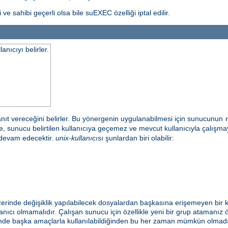
ve sahibi geçerli olsa bile suEXEC özelliği iptal edilir.
nıcıyı belirler.
anıt vereceğini belirler. Bu yönergenin uygulanabilmesi için sunucunun
irde, sunucu belirtilen kullanıcıya geçemez ve mevcut kullanıcıyla çalı
 devam edecektir.
unix-kullanıcısı
şunlardan biri olabilir:
zerinde değişiklik yapılabilecek dosyalardan başkasına erişemeyen bir k
nıcı olmamalıdır. Çalışan sunucu için özellikle yeni bir grup atamanız ön
emde başka amaçlarla kullanılabildiğinden bu her zaman mümkün olmadığı