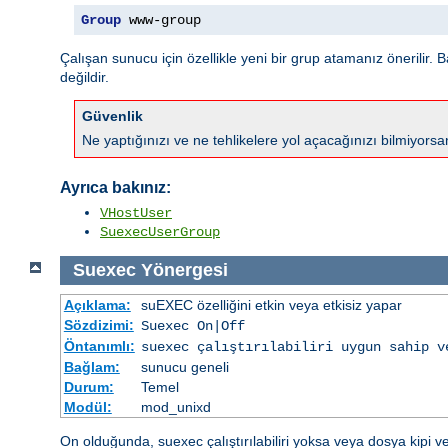
Group
 www-group
Çalışan sunucu için özellikle yeni bir grup atamanız önerilir. B
değildir.
Güvenlik
Ne yaptığınızı ve ne tehlikelere yol açacağınızı bilmiyors
Ayrıca bakınız:
VHostUser
SuexecUserGroup
Suexec
Yönergesi
Açıklama:
suEXEC özelliğini etkin veya etkisiz yapar
Sözdizimi:
Suexec On|Off
Öntanımlı:
suexec çalıştırılabiliri uygun sahip v
Bağlam:
sunucu geneli
Durum:
Temel
Modül:
mod_unixd
On olduğunda, suexec çalıştırılabiliri yoksa veya dosya kipi v