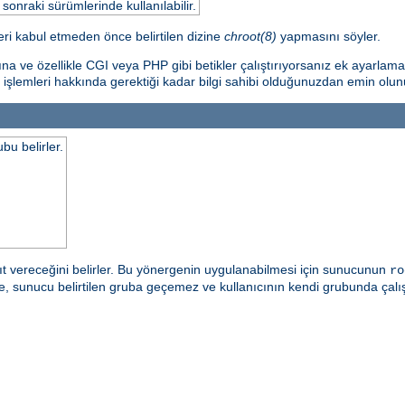
nraki sürümlerinde kullanılabilir.
ri kabul etmeden önce belirtilen dizine
chroot(8)
yapmasını söyler.
ına ve özellikle CGI veya PHP gibi betikler çalıştırıyorsanız ek ayarlam
 işlemleri hakkında gerektiği kadar bilgi sahibi olduğunuzdan emin olun
bu belirler.
t vereceğini belirler. Bu yönergenin uygulanabilmesi için sunucunun
ro
irde, sunucu belirtilen gruba geçemez ve kullanıcının kendi grubunda ç