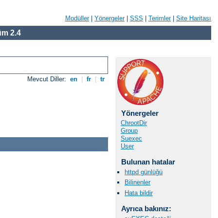
Modüller
|
Yönergeler
|
SSS
|
Terimler
|
Site Haritası
m 2.4
Mevcut Diller:
en
|
fr
|
tr
Yönergeler
ChrootDir
Group
Suexec
User
Bulunan hatalar
httpd günlüğü
Bilinenler
Hata bildir
Ayrıca bakınız: