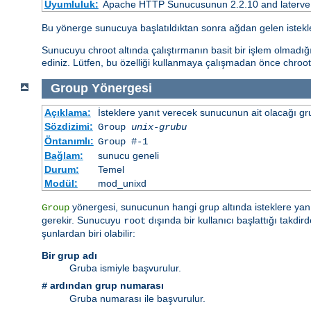
Uyumluluk:
Apache HTTP Sunucusunun 2.2.10 and laterve so
Bu yönerge sunucuya başlatıldıktan sonra ağdan gelen istekle
Sunucuyu chroot altında çalıştırmanın basit bir işlem olmadığ
ediniz. Lütfen, bu özelliği kullanmaya çalışmadan önce chroot
Group
Yönergesi
Açıklama:
İsteklere yanıt verecek sunucunun ait olacağı gru
Sözdizimi:
Group
unix-grubu
Öntanımlı:
Group #-1
Bağlam:
sunucu geneli
Durum:
Temel
Modül:
mod_unixd
yönergesi, sunucunun hangi grup altında isteklere yanı
Group
gerekir. Sunucuyu
dışında bir kullanıcı başlattığı takd
root
şunlardan biri olabilir:
Bir grup adı
Gruba ismiyle başvurulur.
ardından grup numarası
#
Gruba numarası ile başvurulur.