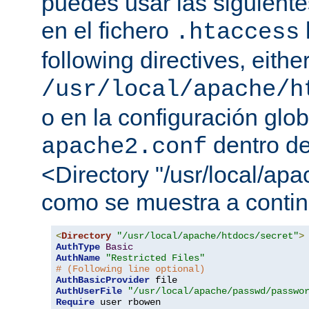
puedes usar las siguiente
en el fichero
.htaccess
following directives, either
/usr/local/apache/h
o en la configuración glob
dentro de
apache2.conf
<Directory "/usr/local/apa
como se muestra a contin
<
Directory
"/usr/local/apache/htdocs/secret"
>
AuthType
Basic
AuthName
"Restricted Files"
# (Following line optional)
AuthBasicProvider
AuthUserFile
"/usr/local/apache/passwd/passwo
Require