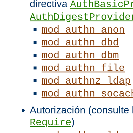
directiva
AuthBasicP
AuthDigestProvide
mod_authn_anon
mod_authn_dbd
mod_authn_dbm
mod_authn_file
mod_authnz_ldap
mod_authn_socac
Autorización (consulte l
)
Require