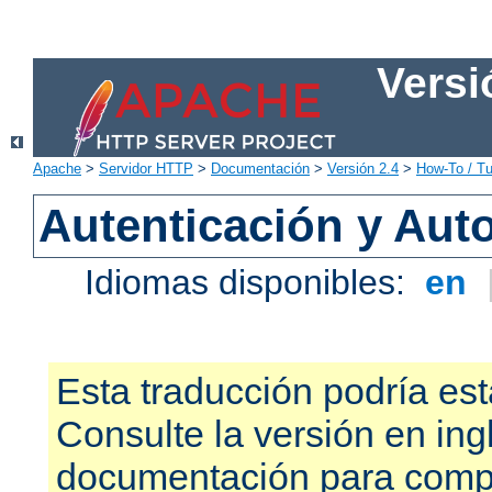
Versi
Apache
>
Servidor HTTP
>
Documentación
>
Versión 2.4
>
How-To / Tu
Autenticación y Aut
Idiomas disponibles:
en
Esta traducción podría est
Consulte la versión en ing
documentación para compr