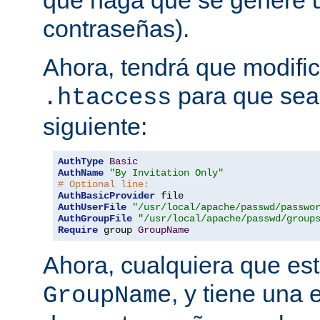
que haga que se genere u
contraseñas).
Ahora, tendrá que modific
para que sea 
.htaccess
siguiente:
AuthType
Basic
AuthName
"By Invitation Only"
# Optional line:
AuthBasicProvider
AuthUserFile
"/usr/local/apache/passwd/passwo
AuthGroupFile
"/usr/local/apache/passwd/group
Require
 group 
GroupName
Ahora, cualquiera que est
, y tiene una 
GroupName