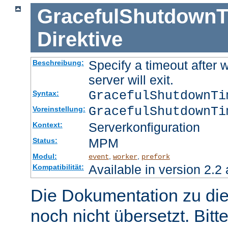
GracefulShutdownT
Direktive
Specify a timeout after 
Beschreibung:
server will exit.
GracefulShutdownT
Syntax:
GracefulShutdownTi
Voreinstellung:
Serverkonfiguration
Kontext:
MPM
Status:
Modul:
,
,
event
worker
prefork
Available in version 2.2 
Kompatibilität:
Die Dokumentation zu die
noch nicht übersetzt. Bitt