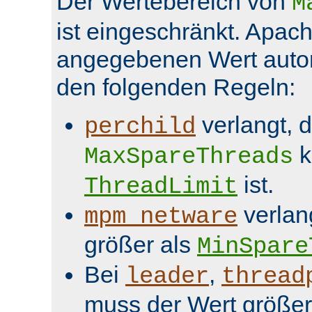
Der Wertebereich von
M
ist eingeschränkt. Apach
angegebenen Wert aut
den folgenden Regeln:
verlangt, 
perchild
k
MaxSpareThreads
ist.
ThreadLimit
verlan
mpm_netware
größer als
MinSpare
Bei
,
leader
thread
muss der Wert größer