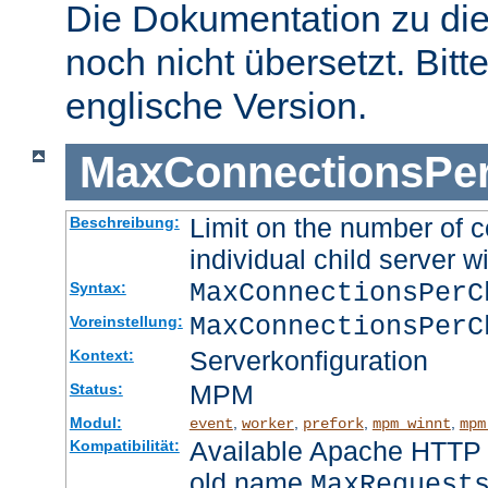
Die Dokumentation zu die
noch nicht übersetzt. Bitt
englische Version.
MaxConnectionsPer
Limit on the number of c
Beschreibung:
individual child server wi
MaxConnectionsPer
Syntax:
MaxConnectionsPerC
Voreinstellung:
Serverkonfiguration
Kontext:
MPM
Status:
Modul:
,
,
,
,
event
worker
prefork
mpm_winnt
mpm
Available Apache HTTP S
Kompatibilität:
old name
MaxRequest