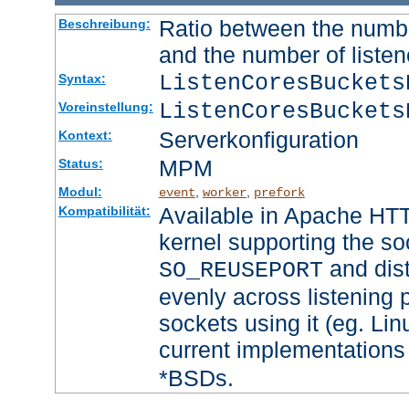
Ratio between the numbe
Beschreibung:
and the number of listen
ListenCoresBucket
Syntax:
ListenCoresBuckets
Voreinstellung:
Serverkonfiguration
Kontext:
MPM
Status:
Modul:
,
,
event
worker
prefork
Available in Apache HTT
Kompatibilität:
kernel supporting the so
and dist
SO_REUSEPORT
evenly across listening p
sockets using it (eg. Lin
current implementations
*BSDs.