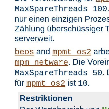
MaxSpareThreads 100
nur einen einzigen Prozess
Zählung überschüssiger T
serverweit.
and
arbe
beos
mpmt_os2
. Die Vorei
mpm_netware
.
MaxSpareThreads 50
für
ist
.
mpmt_os2
10
Restriktionen