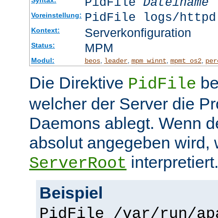
PidFile
Dateiname
PidFile logs/httpd
Voreinstellung:
Serverkonfiguration
Kontext:
MPM
Status:
Modul:
,
,
,
,
beos
leader
mpm_winnt
mpmt_os2
per
Die Direktive
be
PidFile
welcher der Server die P
Daemons ablegt. Wenn de
absolut angegeben wird, w
interpretiert
ServerRoot
Beispiel
PidFile /var/run/ap