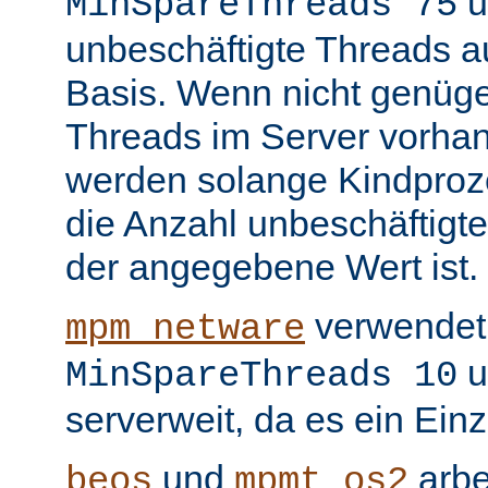
u
MinSpareThreads 75
unbeschäftigte Threads au
Basis. Wenn nicht genüge
Threads im Server vorha
werden solange Kindproze
die Anzahl unbeschäftigte
der angegebene Wert ist.
verwendet 
mpm_netware
u
MinSpareThreads 10
serverweit, da es ein Ein
und
arbe
beos
mpmt_os2