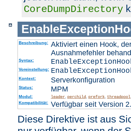
k
CoreDumpDirectory
EnableExceptionHo
Aktiviert einen Hook, d
Beschreibung:
Ausnahmefehler behand
EnableExceptionHoo
Syntax:
EnableExceptionHoo
Voreinstellung:
Serverkonfiguration
Kontext:
MPM
Status:
Modul:
,
,
,
leader
perchild
prefork
threadpool
Verfügbar seit Version 2
Kompatibilität:
Diese Direktive ist aus S
nur verfügbar, wenn der S