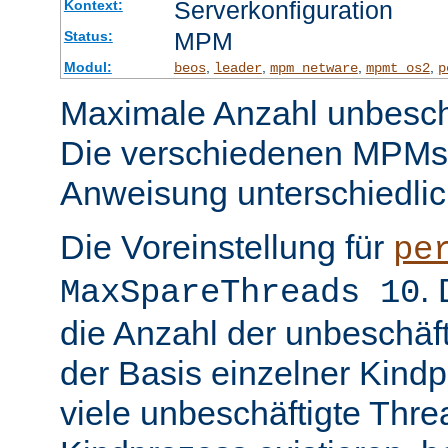
Serverkonfiguration
Kontext:
MPM
Status:
Modul:
,
,
,
,
beos
leader
mpm_netware
mpmt_os2
p
Maximale Anzahl unbeschä
Die verschiedenen MPMs
Anweisung unterschiedlic
Die Voreinstellung für
pe
.
MaxSpareThreads 10
die Anzahl der unbeschäf
der Basis einzelner Kind
viele unbeschäftigte Thre