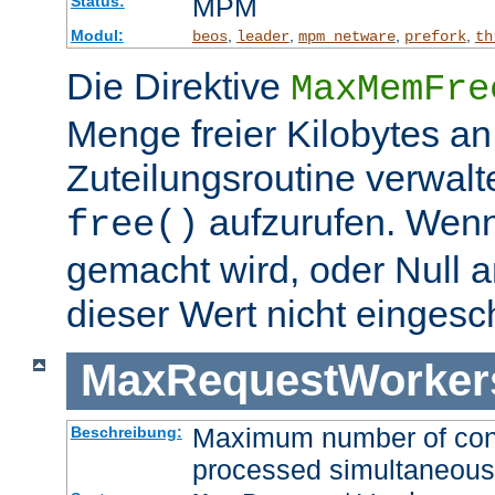
MPM
Status:
Modul:
,
,
,
,
beos
leader
mpm_netware
prefork
th
Die Direktive
MaxMemFre
Menge freier Kilobytes an
Zuteilungsroutine verwalt
aufzurufen. Wen
free()
gemacht wird, oder Null a
dieser Wert nicht eingesc
MaxRequestWorker
Maximum number of conne
Beschreibung:
processed simultaneous