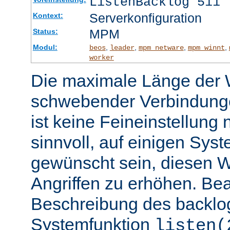
ListenBacklog 511
Serverkonfiguration
Kontext:
MPM
Status:
Modul:
,
,
,
,
beos
leader
mpm_netware
mpm_winnt
worker
Die maximale Länge der 
schwebender Verbindunge
ist keine Feineinstellung
sinnvoll, auf einigen Sys
gewünscht sein, diesen 
Angriffen zu erhöhen. Be
Beschreibung des backlo
Systemfunktion
listen(