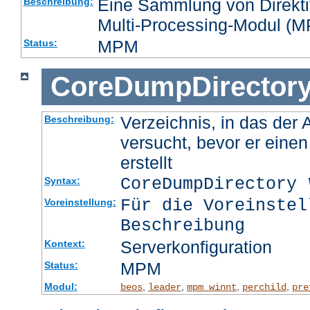
Eine Sammlung von Direktiv
Beschreibung:
Multi-Processing-Modul (MP
MPM
Status:
CoreDumpDirector
Verzeichnis, in das der
Beschreibung:
versucht, bevor er eine
erstellt
CoreDumpDirectory
Syntax:
Für die Voreinstel
Voreinstellung:
Beschreibung
Serverkonfiguration
Kontext:
MPM
Status:
Modul:
,
,
,
,
beos
leader
mpm_winnt
perchild
pre