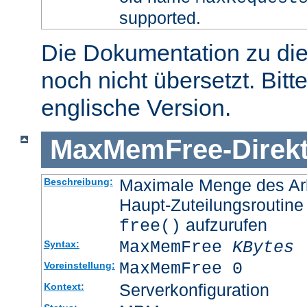
supported.
Die Dokumentation zu die
noch nicht übersetzt. Bitt
englische Version.
MaxMemFree
-
Direk
Maximale Menge des Arb
Beschreibung:
Haupt-Zuteilungsroutine
aufzurufen
free()
MaxMemFree
KBytes
Syntax:
MaxMemFree 0
Voreinstellung:
Serverkonfiguration
Kontext: