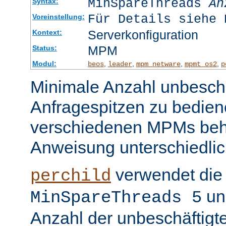
MinSpareThreads
An
Syntax:
Für Details siehe 
Voreinstellung:
Serverkonfiguration
Kontext:
MPM
Status:
Modul:
,
,
,
,
beos
leader
mpm_netware
mpmt_os2
p
Minimale Anzahl unbeschä
Anfragespitzen zu bedien
verschiedenen MPMs beh
Anweisung unterschiedlic
verwendet die 
perchild
un
MinSpareThreads 5
Anzahl der unbeschäftigt