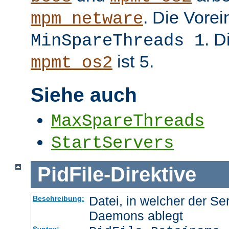
. Die Vorei
mpm_netware
. D
MinSpareThreads 1
ist
.
mpmt_os2
5
Siehe auch
MaxSpareThreads
StartServers
PidFile
-
Direktive
Datei, in welcher der Se
Beschreibung:
Daemons ablegt
Syntax: