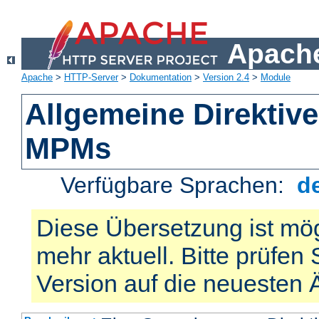
Apache
Apache
>
HTTP-Server
>
Dokumentation
>
Version 2.4
>
Module
Allgemeine Direktiv
MPMs
Verfügbare Sprachen:
d
Diese Übersetzung ist mög
mehr aktuell. Bitte prüfen 
Version auf die neuesten