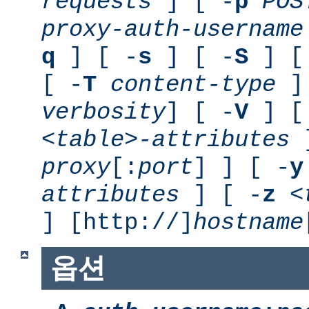
requests
] [ -
p
POS
proxy-auth-username
q
] [ -
s
] [ -
S
] [
[ -
T
content-type
] 
verbosity
] [ -
V
] [
<table>-attributes
]
proxy
[:
port
] ] [ -
y
attributes
] [ -
z
<
] [http://]
hostname
옵션