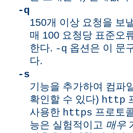
-q
150개 이상 요청을 보
매 100 요청당
표준오
한다.
옵션은 이 문
-q
다.
-s
기능을 추가하여 컴파일
확인할 수 있다)
http
사용한
프로토콜
https
능은 실험적이고
매우