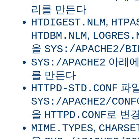
리를 만든다
,
HTDIGEST.NLM
HTPA
,
HTDBM.NLM
LOGRES.
을
SYS:/APACHE2/BI
아래
SYS:/APACHE2
를 만든다
파
HTTPD-STD.CONF
SYS:/APACHE2/CONF
을
로 변
HTTPD.CONF
,
MIME.TYPES
CHARSE