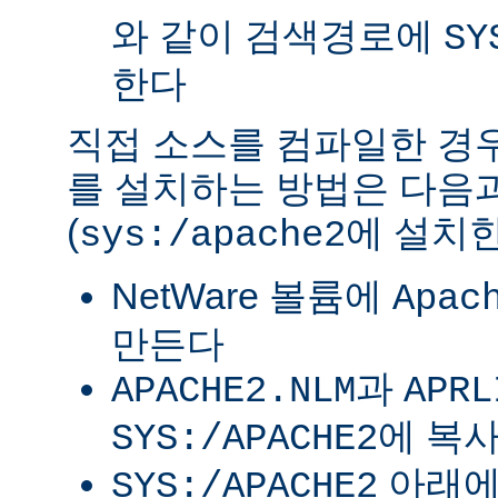
와 같이 검색경로에
SY
한다
직접 소스를 컴파일한 경우 
를 설치하는 방법은 다음
(
에 설치한
sys:/apache2
NetWare 볼륨에
Apac
만든다
과
APACHE2.NLM
APRL
에 복
SYS:/APACHE2
아래
SYS:/APACHE2