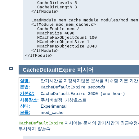
CacheDirLevels 5
CacheDirLength 3
</IfModule>
LoadModule mem_cache_module modules/mod_mem
<IfModule mod_mem_cache.c>
CacheEnable mem /
MCacheSize 4096
MCacheMaxObjectCount 100
MCacheMinObjectSize 1
MCacheMaxObjectSize 2048
</IfModule>
</IfModule>
CacheDefaultExpire
지시어
설명:
만기시간을 지정하지않은 문서를 캐쉬할 기본 기간
문법:
CacheDefaultExpire
seconds
기본값:
CacheDefaultExpire 3600 (one hour)
사용장소:
주서버설정, 가상호스트
상태:
Experimental
모듈:
mod_cache
지시어는 문서의 만기시간과 최근수정시
CacheDefaultExpire
무시하지
않는다
.