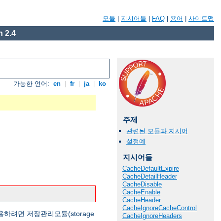
모듈
|
지시어들
|
FAQ
|
용어
|
사이트맵
 2.4
가능한 언어:
en
|
fr
|
ja
|
ko
주제
관련된 모듈과 지시어
설정예
지시어들
CacheDefaultExpire
CacheDetailHeader
CacheDisable
CacheEnable
CacheHeader
CacheIgnoreCacheControl
용하려면 저장관리모듈(storage
CacheIgnoreHeaders