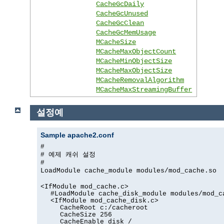
CacheGcDaily
CacheGcUnused
CacheGcClean
CacheGcMemUsage
MCacheSize
MCacheMaxObjectCount
MCacheMinObjectSize
MCacheMaxObjectSize
MCacheRemovalAlgorithm
MCacheMaxStreamingBuffer
설정예
Sample apache2.conf
#
# 예제 캐쉬 설정
#
LoadModule cache_module modules/mod_cache.so
<IfModule mod_cache.c>
#LoadModule cache_disk_module modules/mod_c
<IfModule mod_cache_disk.c>
CacheRoot c:/cacheroot
CacheSize 256
CacheEnable disk /