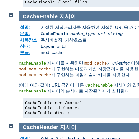
CacheDisable /local_files
CacheEnable
지시어
설명:
지정한 저장관리자를 사용하여 지정한 URL을 캐
문법:
CacheEnable
cache_type
url-string
사용장소:
주서버설정, 가상호스트
상태:
Experimental
모듈:
mod_cache
지시어를 사용하면
가
url-string
이하
CacheEnable
mod_cache
가 구현하는 메모리기반 저장관리자를 사용한
mod_mem_cache
가 구현하는 파일기술자 캐쉬를 사용한다.
mod_mem_cache
(아래 예와 같이) URL 공간이 다른
지시어와 겹치
CacheEnable
지시어의 순서대로 저장관리자가 실행된다.
CacheEnable
CacheEnable mem /manual
CacheEnable fd /images
CacheEnable disk /
CacheHeader
지시어
설명:
Add an X-Cache header to the response.