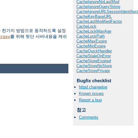
CacheIgnoreNoLastMod
CacheIgnoreQueryString
CacheIgnoreURLSessionIdentifier
CacheKeyBaseURL
CacheLastModifiedFactor
CacheLock
중 한가지 방법으로 동작하도록 설정
CacheLockMaxAge
CacheLockPath
를 위해 뒷단 서버내용을 캐쉬
proxy
CacheMaxExpire
CacheMinExpire
CacheQuickHandler
CacheStaleOnError
CacheStoreExpired
CacheStoreNoStore
CacheStorePrivate
Bugfix checklist
httpd changelog
Known issues
Report a bug
참고
Comments