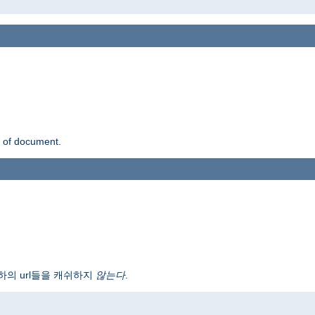
n of document.
하의 url들을 캐쉬하지
않는다
.