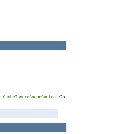
.
On
CacheIgnoreCacheControl