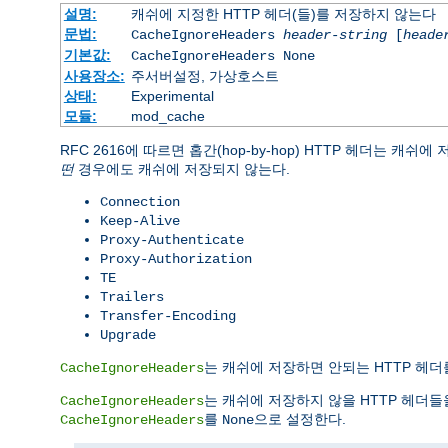
설명:
캐쉬에 지정한 HTTP 헤더(들)를 저장하지 않는다
문법:
CacheIgnoreHeaders
header-string
[
heade
기본값:
CacheIgnoreHeaders None
사용장소:
주서버설정, 가상호스트
상태:
Experimental
모듈:
mod_cache
RFC 2616에 따르면 홉간(hop-by-hop) HTTP 헤더는 캐
떤
경우에도 캐쉬에 저장되지 않는다.
Connection
Keep-Alive
Proxy-Authenticate
Proxy-Authorization
TE
Trailers
Transfer-Encoding
Upgrade
는 캐쉬에 저장하면 안되는 HTTP 헤더를
CacheIgnoreHeaders
는 캐쉬에 저장하지 않을 HTTP 헤더들
CacheIgnoreHeaders
를
으로 설정한다.
CacheIgnoreHeaders
None