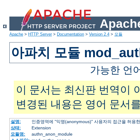
Apache
Apache
>
HTTP Server
>
Documentation
>
Version 2.4
>
모듈
아파치 모듈 mod_aut
가능한 언
이 문서는 최신판 번역이 
변경된 내용은 영어 문서를
설명:
인증영역에 "익명(anonymous)" 사용자의 접근을 허용
상태:
Extension
모듈명:
authn_anon_module