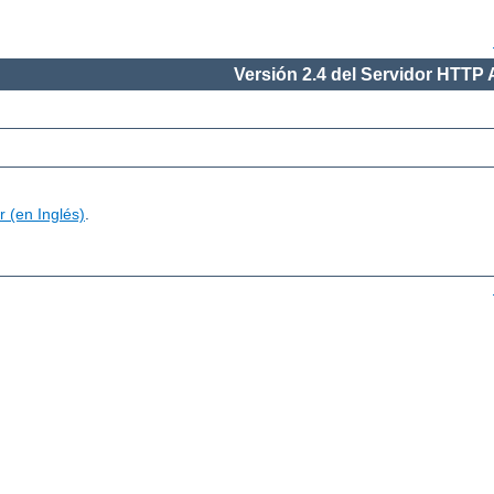
Versión 2.4 del Servidor HTTP
 (en Inglés)
.