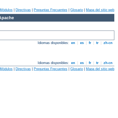
Módulos
|
Directivas
|
Preguntas Frecuentes
|
Glosario
|
Mapa del sitio web
 Apache
Idiomas disponibles:
en
|
es
|
fr
|
tr
|
zh-cn
Idiomas disponibles:
en
|
es
|
fr
|
tr
|
zh-cn
Módulos
|
Directivas
|
Preguntas Frecuentes
|
Glosario
|
Mapa del sitio web